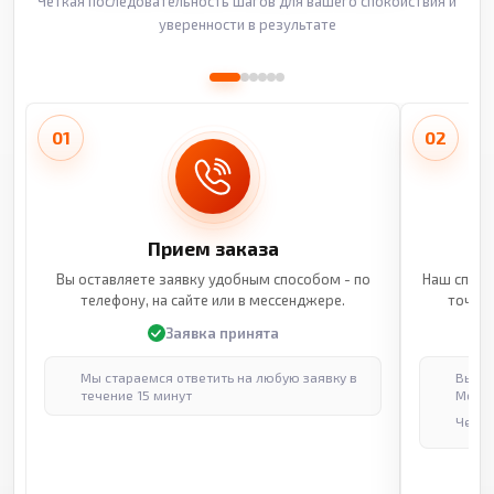
Четкая последовательность шагов для вашего спокойствия и
уверенности в результате
01
02
Прием заказа
Вы оставляете заявку удобным способом - по
Наш специ
телефону, на сайте или в мессенджере.
точные
Заявка принята
Мы стараемся ответить на любую заявку в
Выпол
течение 15 минут
Москв
Через