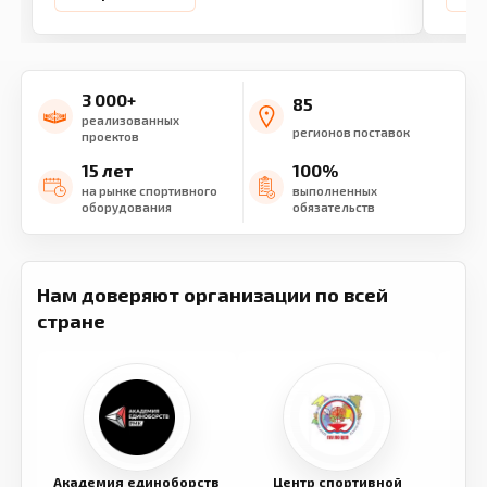
3 000+
85
реализованных
регионов поставок
проектов
15 лет
100%
на рынке спортивного
выполненных
оборудования
обязательств
Нам доверяют организации по всей
стране
Академия единоборств
Центр спортивной
Семе