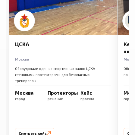
ЦСКА
Кем
шко
Москва
Моск
Оборудовали один из спортивных залов ЦСКА
Обору
стеновыми протекторами для безопасных
по ме
тренировок.
Москва
Протекторы
Кейс
Мос
город
решение
проекта
город
Смотреть кейс
Смо