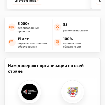
Смотреть кейс
Смо
3 000+
85
реализованных
регионов поставок
проектов
15 лет
100%
на рынке спортивного
выполненных
оборудования
обязательств
Нам доверяют организации по всей
стране