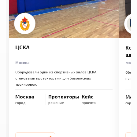
ЦСКА
Кем
шко
Москва
Моск
Оборудовали один из спортивных залов ЦСКА
Обору
стеновыми протекторами для безопасных
по ме
тренировок.
Москва
Протекторы
Кейс
Мос
город
решение
проекта
город