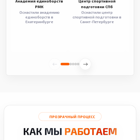
Академия единоборств
Центр спортивной
Семе
РМК
подготовки СПб
Оснастили академию
Оснастили центр
Обор
единоборств в
спортивной подготовки в
разв
Екатеринбурге
Санкт-Петербурге
ПРОЗРАЧНЫЙ ПРОЦЕСС
КАК МЫ
РАБОТАЕМ