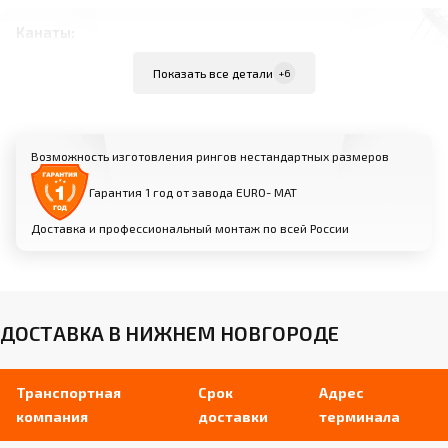
Канаты:
Внутренняя жила из стального троса диаметром
Показать все детали
+6
6 мм в силиконовой трубке
Мягкая оболочка из вспененного
полиуретана диаметром 40 мм
Возможность изготовления рингов нестандартных размеров
Съемный чехол из износостойкой
искусственной кожи
Гарантия 1 год от завода EURO- МАТ
Доставка и профессиональный монтаж по всей России
Угловые стойки:
Изготовлены из профильной трубы (размеры
зависят от модели)
Порошковое покрытие для защиты от
ДОСТАВКА В НИЖНЕМ НОВГОРОДЕ
коррозии
Кольцевые «ушки-держатели» для крепления
канатов
Транспортная
Срок
Адрес
компания
доставки
терминала