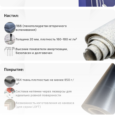
Настил:
ПВВ (пенополиуретан вторичного
вспенивания)
Толщина 20 мм, плотность 160-180 кг/м³
Высокие показатели амортизации,
безопасен и долговечен
Покрытие:
ПВХ ткань плотностью не менее 650 г/
м²
Система натяжки через люверсы для
идеально ровной поверхности
Возможность изготовления из канваса
(для серии LOFT)