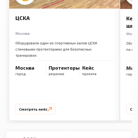
ЦСКА
Кем
шко
Москва
Моск
Оборудовали один из спортивных залов ЦСКА
Обору
стеновыми протекторами для безопасных
по ме
тренировок.
Москва
Протекторы
Кейс
Мос
город
решение
проекта
город
Смотреть кейс
Смо