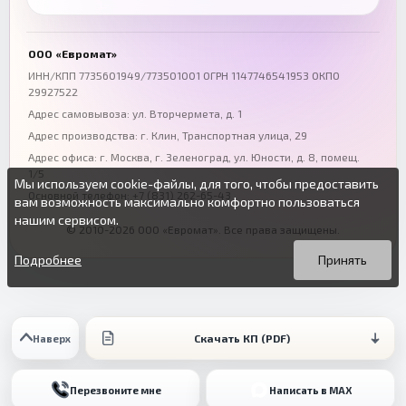
Воронеж
Пермь
+7 (473) 211-78-90
+7 (342) 264-04-62
ООО «Евромат»
Волгоград
Омск
ИНН/КПП 7735601949/773501001 ОГРН 1147746541953 ОКПО
29927522
+7 (844) 261-36-12
+7 (381) 269-95-70
Адрес самовывоза: ул. Вторчермета, д. 1
Адрес производства: г. Клин, Транспортная улица, 29
Адрес офиса:
г. Москва, г. Зеленоград
,
ул. Юности, д. 8, помещ.
1/5
Мы используем cookie-файлы, для того, чтобы предоставить
Основной телефон:
+7 (831) 262-65-43
вам возможность максимально комфортно пользоваться
нашим сервисом.
© 2010-2026 ООО «Евромат». Все права защищены.
Вы можете подробнее прочитать о cookie-файлах в открытых
Продолжая пользоваться данным сайтом без изменения
источниках или изменить настройки своего браузера.
настроек вы даете согласие на использование ваших cookie-
Подробнее
Принять
файлов.
Скачать КП (PDF)
Наверх
Перезвоните мне
Написать в MAX