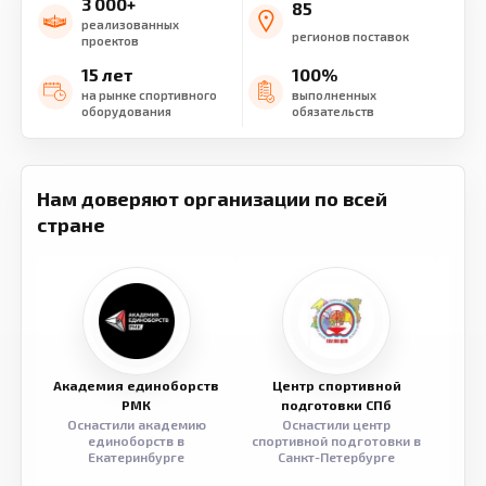
3 000+
85
реализованных
регионов поставок
проектов
15 лет
100%
на рынке спортивного
выполненных
оборудования
обязательств
Нам доверяют организации по всей
стране
Академия единоборств
Центр спортивной
Семе
РМК
подготовки СПб
Оснастили академию
Оснастили центр
Обор
единоборств в
спортивной подготовки в
разв
Екатеринбурге
Санкт-Петербурге