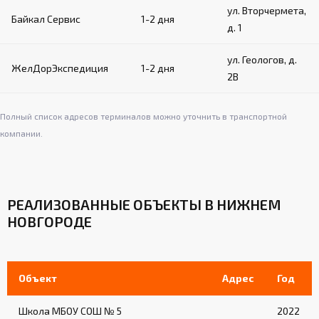
Угловые подушки:
ул. Вторчермета,
Байкал Сервис
1-2 дня
д. 1
Материал: плотный вспененный поролон в
кожухе из искусственной кожи
ул. Геологов, д.
Крепление на канатах с помощью застежек
ЖелДорЭкспедиция
1-2 дня
на ленте «велькро»
2В
Обеспечивают дополнительную защиту в
углах ринга
Полный список адресов терминалов можно уточнить в транспортной
компании.
Система натяжения:
Стальной трос диаметром 8 мм по
периметру ринга
РЕАЛИЗОВАННЫЕ ОБЪЕКТЫ В НИЖНЕМ
НОВГОРОДЕ
Талрепы для регулировки натяжения
Обеспечивает равномерное натяжение
канатов и покрытия
Объект
Адрес
Год
Лестницы (для рингов на помосте):
Школа МБОУ СОШ № 5
2022