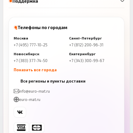
Поддержка
Телефоны по городам
Москва
Санкт-Петербург
+7 (495) 777-10-25
+7 (812) 200-96-31
Новосибирск
Екатеринбург
+7 (383) 377-74-50
+7 (343) 300-99-67
Показать все города
Казань
Нижний Новгород
Все регионы и пункты доставки
+7 (843) 206-01-30
+7 (831) 262-65-43
info@euro-mat.ru
Челябинск
Красноярск
euro-mat.ru
+7 (343) 300-99-67
+7 (391) 216-86-12
Самара
Уфа
+7 (846) 254-54-32
+7 (347) 211-94-40
Ростов-на-Дону
Краснодар
+7 (863) 333-50-75
+7 (861) 212-12-91