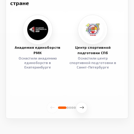
стране
Академия единоборств
Центр спортивной
Семе
РМК
подготовки СПб
Оснастили академию
Оснастили центр
Обор
единоборств в
спортивной подготовки в
разв
Екатеринбурге
Санкт-Петербурге