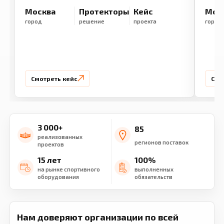
Москва
Протекторы
Кейс
Мос
город
решение
проекта
город
Смотреть кейс
Смо
3 000+
85
реализованных
регионов поставок
проектов
15 лет
100%
на рынке спортивного
выполненных
оборудования
обязательств
Нам доверяют организации по всей