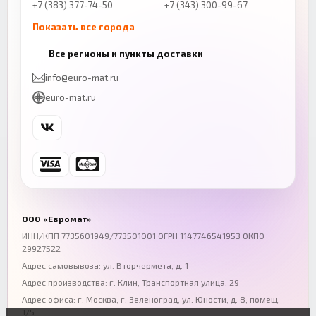
+7 (383) 377-74-50
+7 (343) 300-99-67
Показать все города
Казань
Нижний Новгород
Все регионы и пункты доставки
+7 (843) 206-01-30
+7 (831) 262-65-43
info@euro-mat.ru
Челябинск
Красноярск
euro-mat.ru
+7 (343) 300-99-67
+7 (391) 216-86-12
Самара
Уфа
+7 (846) 254-54-32
+7 (347) 211-94-40
Ростов-на-Дону
Краснодар
+7 (863) 333-50-75
+7 (861) 212-12-91
Воронеж
Пермь
+7 (473) 211-78-90
+7 (342) 264-04-62
ООО «Евромат»
Волгоград
Омск
ИНН/КПП 7735601949/773501001 ОГРН 1147746541953 ОКПО
29927522
+7 (844) 261-36-12
+7 (381) 269-95-70
Адрес самовывоза: ул. Вторчермета, д. 1
Адрес производства: г. Клин, Транспортная улица, 29
Адрес офиса:
г. Москва, г. Зеленоград
,
ул. Юности, д. 8, помещ.
1/5