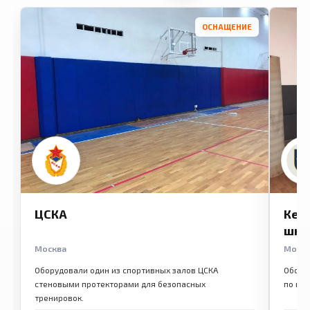
ОСНАЩЕНИЕ
ЦСКА
Кем
шко
Москва
Моск
Оборудовали один из спортивных залов ЦСКА
Обору
стеновыми протекторами для безопасных
по ме
тренировок.