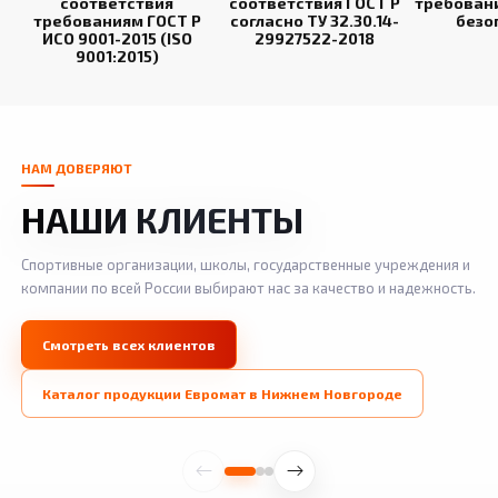
соответствия
соответствия ГОСТ Р
требован
требованиям ГОСТ Р
согласно ТУ 32.30.14-
безо
ИСО 9001-2015 (ISO
29927522-2018
9001:2015)
НАМ ДОВЕРЯЮТ
НАШИ КЛИЕНТЫ
Спортивные организации, школы, государственные учреждения и
компании по всей России выбирают нас за качество и надежность.
Смотреть всех клиентов
Каталог продукции Евромат в Нижнем Новгороде