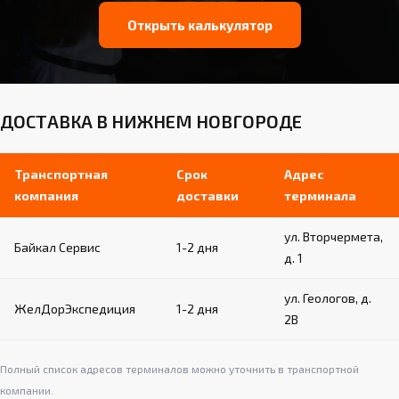
Открыть калькулятор
ДОСТАВКА В НИЖНЕМ НОВГОРОДЕ
Транспортная
Срок
Адрес
компания
доставки
терминала
ул. Вторчермета,
Байкал Сервис
1-2 дня
д. 1
ул. Геологов, д.
ЖелДорЭкспедиция
1-2 дня
2В
Полный список адресов терминалов можно уточнить в транспортной
компании.