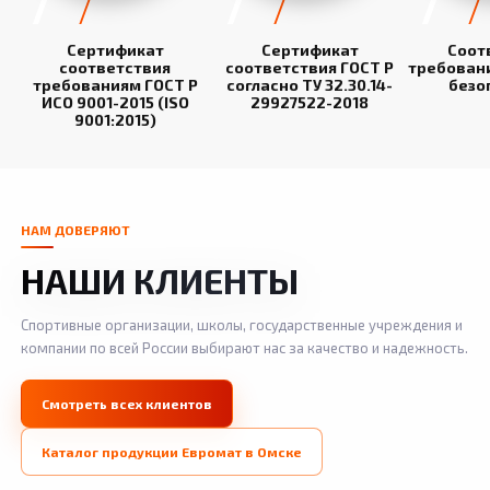
Сертификат
Сертификат
Соот
соответствия
соответствия ГОСТ Р
требован
требованиям ГОСТ Р
согласно ТУ 32.30.14-
безо
ИСО 9001-2015 (ISO
29927522-2018
9001:2015)
НАМ ДОВЕРЯЮТ
НАШИ КЛИЕНТЫ
Спортивные организации, школы, государственные учреждения и
компании по всей России выбирают нас за качество и надежность.
Смотреть всех клиентов
Каталог продукции Евромат в Омске