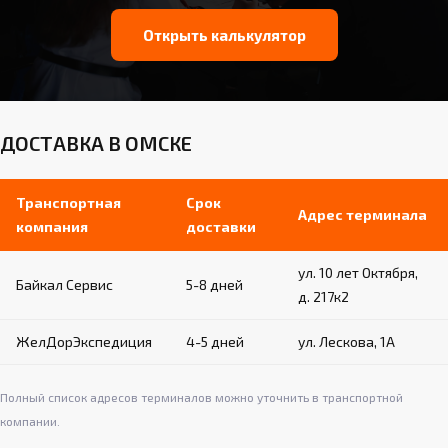
Открыть калькулятор
ДОСТАВКА В ОМСКЕ
Транспортная
Срок
Адрес терминала
компания
доставки
ул. 10 лет Октября,
Байкал Сервис
5-8 дней
д. 217к2
ЖелДорЭкспедиция
4-5 дней
ул. Лескова, 1А
Полный список адресов терминалов можно уточнить в транспортной
компании.