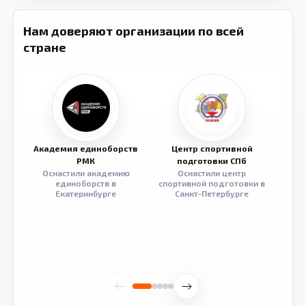
Нам доверяют организации по всей
стране
Академия единоборств
Центр спортивной
Семе
РМК
подготовки СПб
Оснастили академию
Оснастили центр
Обор
единоборств в
спортивной подготовки в
разв
Екатеринбурге
Санкт-Петербурге