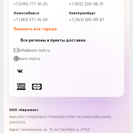
+7 (495) 777-10-25
+7 (812) 200-96-31
Новосибирск
Екатеринбург
+7 (383) 377-74-50
+7 (343) 300-99-67
Показать все города
Казань
Нижний Новгород
Все регионы и пункты доставки
+7 (843) 206-01-30
+7 (831) 262-65-43
info@euro-mat.ru
Челябинск
Красноярск
euro-mat.ru
+7 (343) 300-99-67
+7 (391) 216-86-12
Самара
Уфа
+7 (846) 254-54-32
+7 (347) 211-94-40
Ростов-на-Дону
Краснодар
+7 (863) 333-50-75
+7 (861) 212-12-91
Воронеж
Пермь
+7 (473) 211-78-90
+7 (342) 264-04-62
ООО «Евромат»
Волгоград
Омск
ИНН/КПП 7735601949/773501001 ОГРН 1147746541953 ОКПО
29927522
+7 (844) 261-36-12
+7 (381) 269-95-70
Адрес самовывоза: ул. 10 лет Октября, д. 217к2