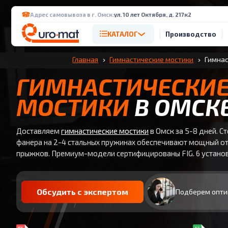
Адрес самовывоза в г. Омск:
ул. 10 лет Октября, д. 217к2
КАТАЛОГ
Производство
Главная
Гимнастические мостики
Гимнас
ГИМНАСТИЧЕСКИ
МОСТИКИ
В ОМСК
Доставляем
гимнастические мостики
в Омск за 5-8 дней. С
фанера на 2-4 стальных пружинах обеспечивают мощный о
прыжков. Премиум-модели сертифицированы FIG. 6 устано
Обсудить с экспертом
Подберем опти