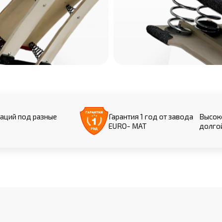
аций под разные
Гарантия 1 год от завода
Высоко
EURO- МАТ
долго