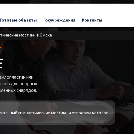
Готовые объекты
Госучреждения
Контакты
тические мостики в Омске
Е
Е
теклопластик или
тскок для опорных
вленных снарядов.
мальный гимнастические мостики и отправим каталог