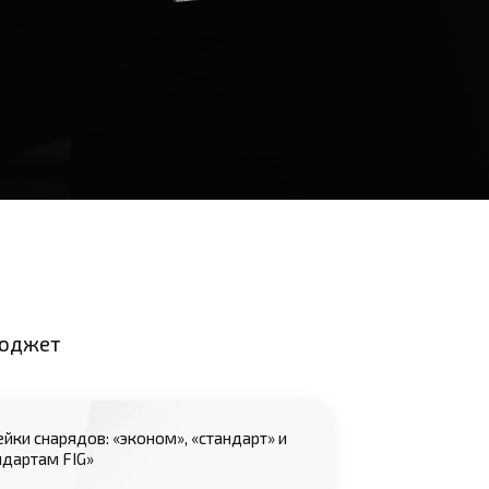
бюджет
ейки снарядов: «эконом», «стандарт» и
ндартам FIG»