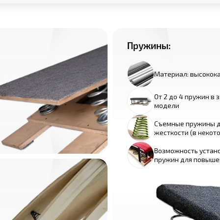
Пружины:
Материал: высокока
От 2 до 4 пружин в 
модели
Съемные пружины д
жесткости (в некот
Возможность устан
пружин для повыше