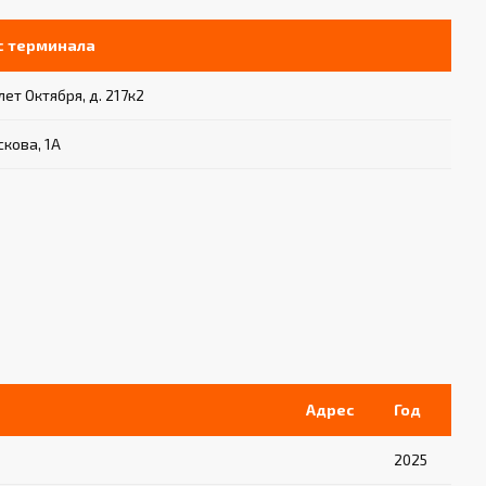
с терминала
 лет Октября, д. 217к2
скова, 1А
Адрес
Год
2025