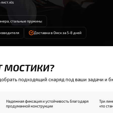
лист.xls
нера, стальные пружины
оизводителя
Доставка в Омск за 5-8 дней
Т МОСТИКИ?
одобрать подходящий снаряд под ваши задачи и 
Надежная фиксация и устойчивость благодаря
Три лин
продуманной конструкции
«по ста