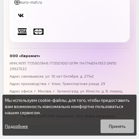
euro-mat.ru
+7 (343) 300-99-67
+7 (391) 216-86-12
Самара
Уфа
+7 (846) 254-54-32
+7 (347) 211-94-40
Ростов-на-Дону
Краснодар
+7 (863) 333-50-75
+7 (861) 212-12-91
Воронеж
Пермь
+7 (473) 211-78-90
+7 (342) 264-04-62
ООО «Евромат»
Волгоград
Омск
ИНН/КПП 7735601949/773501001 ОГРН 1147746541953 ОКПО
29927522
+7 (844) 261-36-12
+7 (381) 269-95-70
Адрес самовывоза: ул. 10 лет Октября, д. 217к2
Адрес производства: г. Клин, Транспортная улица, 29
Адрес офиса:
г. Москва, г. Зеленоград
,
ул. Юности, д. 8, помещ.
1/5
Мы используем cookie-файлы, для того, чтобы предоставить
Основной телефон:
+7 (381) 269-95-70
вам возможность максимально комфортно пользоваться
нашим сервисом.
© 2010-2026 ООО «Евромат». Все права защищены.
Вы можете подробнее прочитать о cookie-файлах в открытых
Продолжая пользоваться данным сайтом без изменения
источниках или изменить настройки своего браузера.
настроек вы даете согласие на использование ваших cookie-
Подробнее
Принять
файлов.