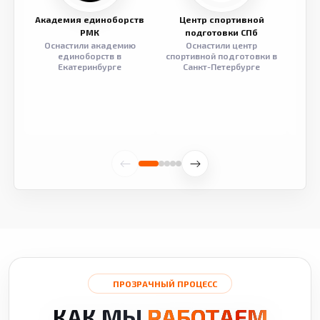
Академия единоборств
Центр спортивной
Семе
РМК
подготовки СПб
Оснастили академию
Оснастили центр
Обор
единоборств в
спортивной подготовки в
разв
Екатеринбурге
Санкт-Петербурге
ПРОЗРАЧНЫЙ ПРОЦЕСС
КАК МЫ
РАБОТАЕМ