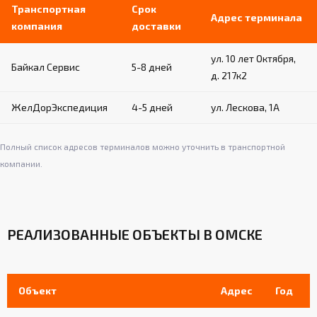
стен (бетон, кирпич и т.д.)
Транспортная
Срок
Адрес терминала
компания
доставки
Обеспечивают надежность и устойчивость
пристенной конструкции
ул. 10 лет Октября,
Простой монтаж и демонтаж при
Байкал Сервис
5-8 дней
необходимости
д. 217к2
ЖелДорЭкспедиция
4-5 дней
ул. Лескова, 1А
Полный список адресов терминалов можно уточнить в транспортной
компании.
РЕАЛИЗОВАННЫЕ ОБЪЕКТЫ В ОМСКЕ
Объект
Адрес
Год