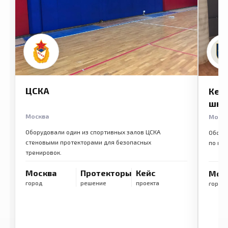
ЦСКА
Кем
шко
Москва
Моск
Оборудовали один из спортивных залов ЦСКА
Обору
стеновыми протекторами для безопасных
по ме
тренировок.
Москва
Протекторы
Кейс
Мос
город
решение
проекта
город