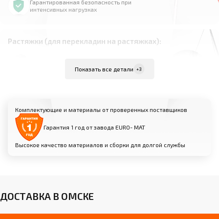
Гарантированная безопасность при
интенсивных нагрузках
Растяжки (для перекладин на растяжках):
Материал: высокопрочная сталь
Показать все детали
+3
Комплект из 4 растяжек для равномерного
распределения нагрузки
Надежно фиксируют перекладину к полу для
Комплектующие и материалы от проверенных поставщиков
максимальной устойчивости
Возможность индивидуальной настройки
Гарантия 1 год от завода EURO- МАТ
натяжения для оптимальной жесткости
Высокое качество материалов и сборки для долгой службы
Анкерные крепления (для пристенных
перекладин):
Прочные металлические анкеры для фиксации
ДОСТАВКА В ОМСКЕ
к стене
Возможность установки на различные типы