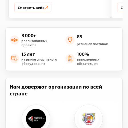
Смотреть кейс
Смо
3 000+
85
реализованных
регионов поставок
проектов
15 лет
100%
на рынке спортивного
выполненных
оборудования
обязательств
Нам доверяют организации по всей
стране