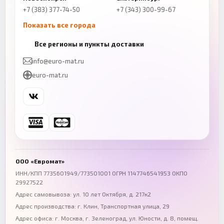
+7 (383) 377-74-50
+7 (343) 300-99-67
Показать все города
Казань
Нижний Новгород
Все регионы и пункты доставки
+7 (843) 206-01-30
+7 (831) 262-65-43
info@euro-mat.ru
Челябинск
Красноярск
euro-mat.ru
+7 (343) 300-99-67
+7 (391) 216-86-12
Самара
Уфа
+7 (846) 254-54-32
+7 (347) 211-94-40
Ростов-на-Дону
Краснодар
+7 (863) 333-50-75
+7 (861) 212-12-91
Воронеж
Пермь
+7 (473) 211-78-90
+7 (342) 264-04-62
ООО «Евромат»
Волгоград
Омск
ИНН/КПП 7735601949/773501001 ОГРН 1147746541953 ОКПО
29927522
+7 (844) 261-36-12
+7 (381) 269-95-70
Адрес самовывоза: ул. 10 лет Октября, д. 217к2
Адрес производства: г. Клин, Транспортная улица, 29
Адрес офиса:
г. Москва, г. Зеленоград
,
ул. Юности, д. 8, помещ.