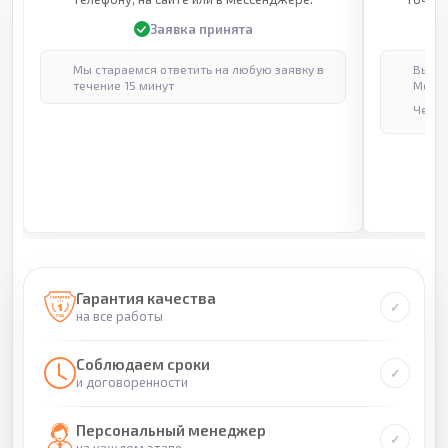
Заявка принята
Мы стараемся ответить на любую заявку в
Выпол
течение 15 минут
Москв
Через
Гарантия качества
на все работы
Соблюдаем сроки
и договоренности
Персональный менеджер
на каждом этапе