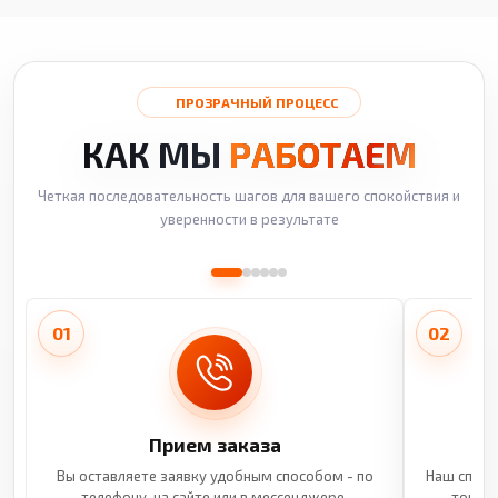
ПРОЗРАЧНЫЙ ПРОЦЕСС
КАК МЫ
РАБОТАЕМ
Четкая последовательность шагов для вашего спокойствия и
уверенности в результате
01
02
Прием заказа
Вы оставляете заявку удобным способом - по
Наш специ
телефону, на сайте или в мессенджере.
точные