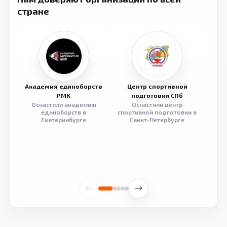
стране
Академия единоборств
Центр спортивной
Семе
РМК
подготовки СПб
Оснастили академию
Оснастили центр
Обор
единоборств в
спортивной подготовки в
разв
Екатеринбурге
Санкт-Петербурге