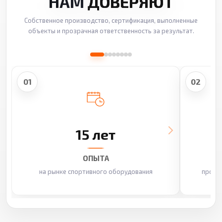
НАМ
ДОВЕРЯЮТ
Собственное производство, сертификация, выполненные
объекты и прозрачная ответственность за результат.
01
02
15 лет
ОПЫТА
на рынке спортивного оборудования
произ