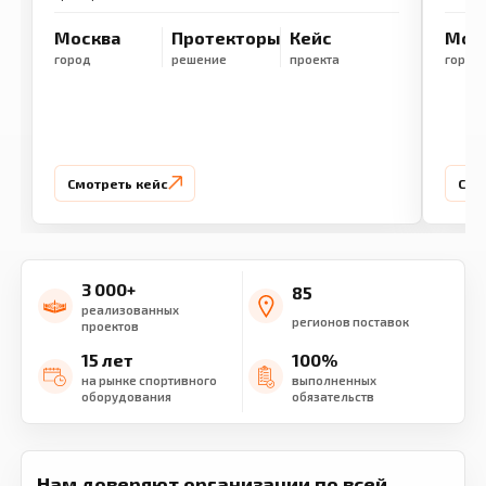
Москва
Протекторы
Кейс
Мос
город
решение
проекта
город
Смотреть кейс
Смо
3 000+
85
реализованных
регионов поставок
проектов
15 лет
100%
на рынке спортивного
выполненных
оборудования
обязательств
Нам доверяют организации по всей