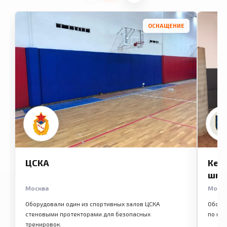
ОСНАЩЕНИЕ
ЦСКА
Кем
шко
Москва
Моск
Оборудовали один из спортивных залов ЦСКА
Обору
стеновыми протекторами для безопасных
по ме
тренировок.