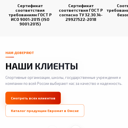
Сертификат
Сертификат
Соот
соответствия
соответствия ГОСТ Р
требован
требованиям ГОСТ Р
согласно ТУ 32.30.14-
безо
ИСО 9001-2015 (ISO
29927522-2018
9001:2015)
НАМ ДОВЕРЯЮТ
НАШИ КЛИЕНТЫ
Спортивные организации, школы, государственные учреждения и
компании по всей России выбирают нас за качество и надежность.
Смотреть всех клиентов
Каталог продукции Евромат в Омске