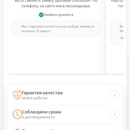
Вы оставляете заявку удобным способом - по
Наш специ
телефону, на сайте или в мессенджере.
точные
Заявка принята
Мы стараемся ответить на любую заявку в
Выпол
течение 15 минут
Москв
Через
Гарантия качества
на все работы
Соблюдаем сроки
и договоренности