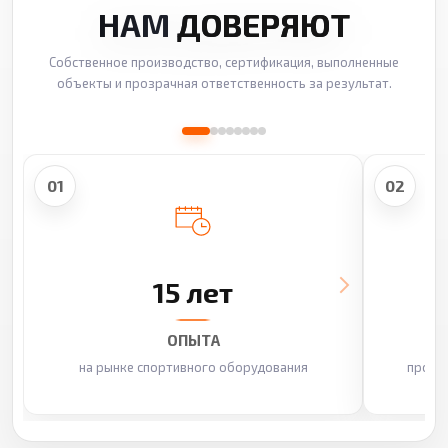
НАМ
ДОВЕРЯЮТ
Собственное производство, сертификация, выполненные
объекты и прозрачная ответственность за результат.
01
02
15 лет
ОПЫТА
на рынке спортивного оборудования
произ