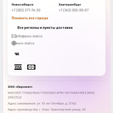
Новосибирск
Екатеринбург
+7 (383) 377-74-50
+7 (343) 300-99-67
Показать все города
Казань
Нижний Новгород
Все регионы и пункты доставки
+7 (843) 206-01-30
+7 (831) 262-65-43
info@euro-mat.ru
Челябинск
Красноярск
euro-mat.ru
+7 (343) 300-99-67
+7 (391) 216-86-12
Самара
Уфа
+7 (846) 254-54-32
+7 (347) 211-94-40
Ростов-на-Дону
Краснодар
+7 (863) 333-50-75
+7 (861) 212-12-91
Воронеж
Пермь
+7 (473) 211-78-90
+7 (342) 264-04-62
ООО «Евромат»
Волгоград
Омск
ИНН/КПП 7735601949/773501001 ОГРН 1147746541953 ОКПО
29927522
+7 (844) 261-36-12
+7 (381) 269-95-70
Адрес самовывоза: ул. 10 лет Октября, д. 217к2
Адрес производства: г. Клин, Транспортная улица, 29