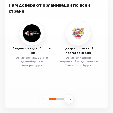
Нам доверяют организации по всей
стране
Академия единоборств
Центр спортивной
Семе
РМК
подготовки СПб
Оснастили академию
Оснастили центр
Обор
единоборств в
спортивной подготовки в
разв
Екатеринбурге
Санкт-Петербурге