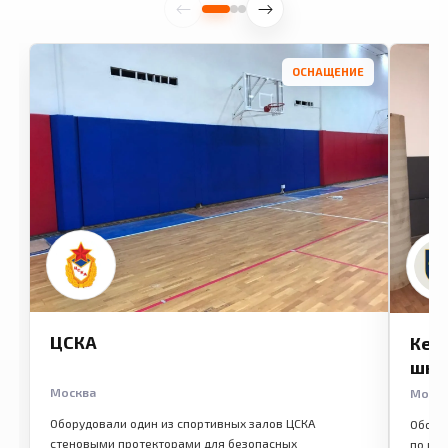
ОСНАЩЕНИЕ
ЦСКА
Кем
шко
Москва
Моск
Оборудовали один из спортивных залов ЦСКА
Обору
стеновыми протекторами для безопасных
по ме