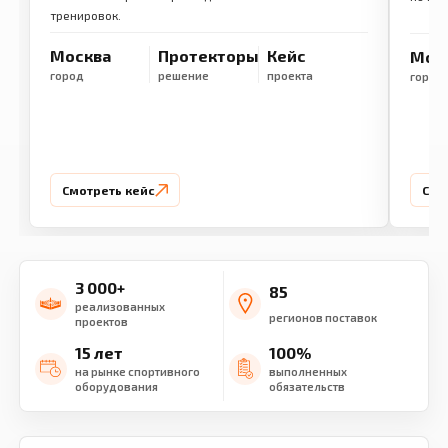
тренировок.
Москва
Протекторы
Кейс
Мос
город
решение
проекта
город
Смотреть кейс
Смо
3 000+
85
реализованных
регионов поставок
проектов
15 лет
100%
на рынке спортивного
выполненных
оборудования
обязательств