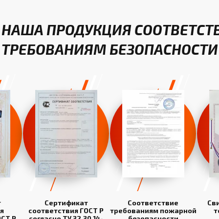
 НАША ПРОДУКЦИЯ СООТВЕТСТ
ТРЕБОВАНИЯМ БЕЗОПАСНОСТИ
т
Сертификат
Соответствие
Св
я
соответствия ГОСТ Р
требованиям пожарной
т
СТ Р
согласно ТУ 32.30.14-
безопасности