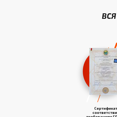
ВСЯ
Сертифика
соответстви
требованиям ГО