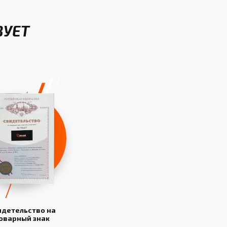
ВУЕТ
идетельство на
оварный знак