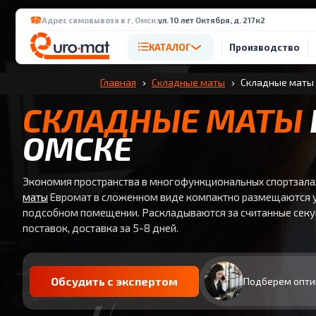
Адрес самовывоза в г. Омск:
ул. 10 лет Октября, д. 217к2
КАТАЛОГ
Производство
Главная
Складные маты
Складные маты 
СКЛАДНЫЕ МАТЫ
ОМСКЕ
Экономия пространства в многофункциональных спортзала
маты
Евромат в сложенном виде компактно размещаются у 
подсобном помещении. Раскладываются за считанные секу
поставок, доставка за 5-8 дней.
Обсудить с экспертом
Подберем опти