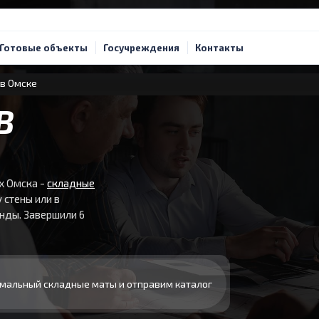
Готовые объекты
Госучреждения
Контакты
в Омске
В
х Омска -
складные
стены или в
нды. Завершили 6
мальный складные маты и отправим каталог