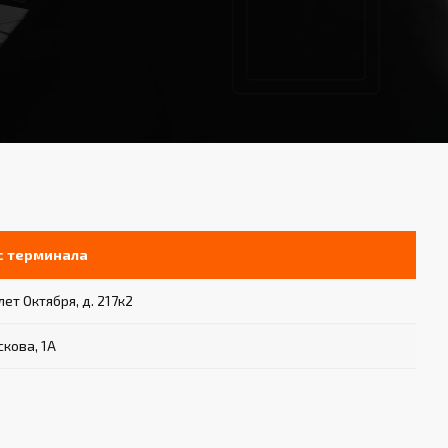
с терминала
 лет Октября, д. 217к2
скова, 1А