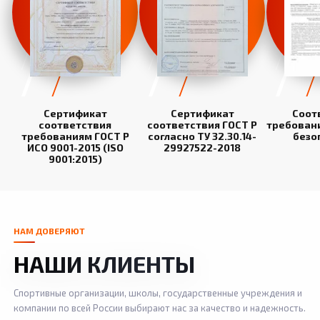
Сертификат
Сертификат
Соот
соответствия
соответствия ГОСТ Р
требован
требованиям ГОСТ Р
согласно ТУ 32.30.14-
безо
ИСО 9001-2015 (ISO
29927522-2018
9001:2015)
НАМ ДОВЕРЯЮТ
НАШИ КЛИЕНТЫ
Спортивные организации, школы, государственные учреждения и
компании по всей России выбирают нас за качество и надежность.