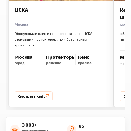
ЦСКА
Кем
шко
Москва
Моск
Оборудовали один из спортивных залов ЦСКА
Обору
стеновыми протекторами для безопасных
по ме
тренировок.
Москва
Протекторы
Кейс
Мос
город
решение
проекта
город
Смотреть кейс
Смо
3 000+
85
реализованных