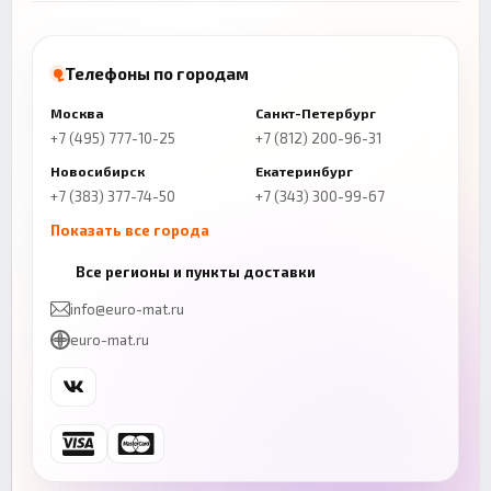
Телефоны по городам
Москва
Санкт-Петербург
+7 (495) 777-10-25
+7 (812) 200-96-31
Новосибирск
Екатеринбург
+7 (383) 377-74-50
+7 (343) 300-99-67
Показать все города
Казань
Нижний Новгород
Все регионы и пункты доставки
+7 (843) 206-01-30
+7 (831) 262-65-43
info@euro-mat.ru
Челябинск
Красноярск
euro-mat.ru
+7 (343) 300-99-67
+7 (391) 216-86-12
Самара
Уфа
+7 (846) 254-54-32
+7 (347) 211-94-40
Ростов-на-Дону
Краснодар
+7 (863) 333-50-75
+7 (861) 212-12-91