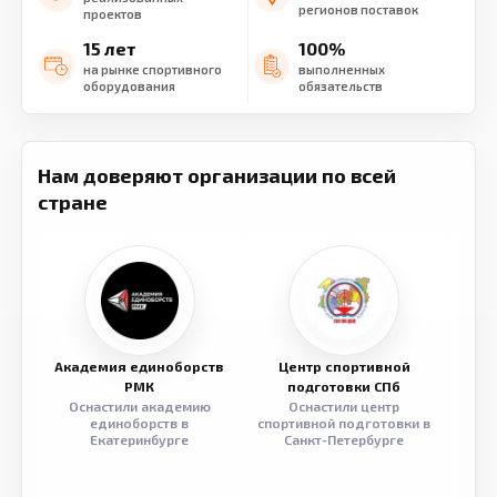
регионов поставок
проектов
15 лет
100%
на рынке спортивного
выполненных
оборудования
обязательств
Нам доверяют организации по всей
стране
Академия единоборств
Центр спортивной
Семе
РМК
подготовки СПб
Оснастили академию
Оснастили центр
Обор
единоборств в
спортивной подготовки в
разв
Екатеринбурге
Санкт-Петербурге