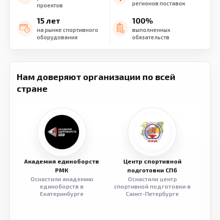
регионов поставок
проектов
15 лет
100%
на рынке спортивного
выполненных
оборудования
обязательств
Нам доверяют организации по всей
стране
Академия единоборств
Центр спортивной
Семе
РМК
подготовки СПб
Оснастили академию
Оснастили центр
Обор
единоборств в
спортивной подготовки в
разв
Екатеринбурге
Санкт-Петербурге