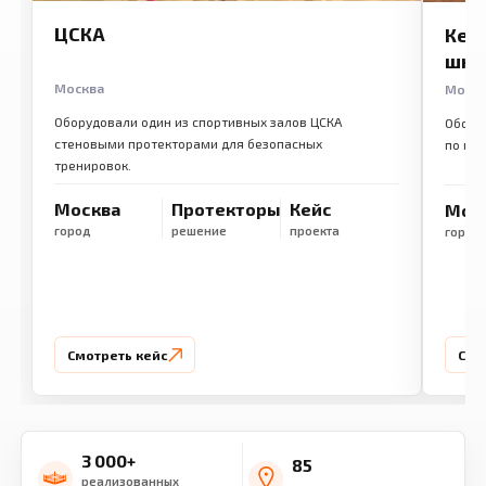
ЦСКА
Кем
шко
Москва
Моск
Оборудовали один из спортивных залов ЦСКА
Обору
стеновыми протекторами для безопасных
по ме
тренировок.
Москва
Протекторы
Кейс
Мос
город
решение
проекта
город
Смотреть кейс
Смо
3 000+
85
реализованных