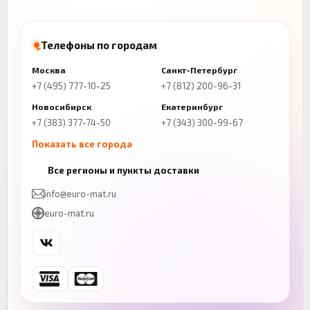
Телефоны по городам
Москва
Санкт-Петербург
+7 (495) 777-10-25
+7 (812) 200-96-31
Новосибирск
Екатеринбург
+7 (383) 377-74-50
+7 (343) 300-99-67
Показать все города
Казань
Нижний Новгород
Все регионы и пункты доставки
+7 (843) 206-01-30
+7 (831) 262-65-43
info@euro-mat.ru
Челябинск
Красноярск
euro-mat.ru
+7 (343) 300-99-67
+7 (391) 216-86-12
Самара
Уфа
+7 (846) 254-54-32
+7 (347) 211-94-40
Ростов-на-Дону
Краснодар
+7 (863) 333-50-75
+7 (861) 212-12-91
Воронеж
Пермь