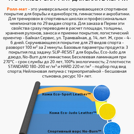
Ролл-мат
- это универсальное скручивающееся спортивное
покрытие для борьбы и единоборств, гимнастики и акробатики.
Для тренировок в спортивных школах и профессиональных
чемпионатов по 29 видам спорта. Для заказа в Перми эти
свойства сразу переводим в расчет площади, толщины,
хранения рулонов, заноса и приемки покрытия; логистический
ориентир - Байкал Сервис, ул. Трамвайная, д. 14, лит. Ж, срок - 4-
6 дней. Скручивающееся покрытие для 29 видов спорта -
разворот 100 м² за 2 минуты. Базовые параметры продукта: 3
покрытия под задачу: SLIP-RESIST для борьбы, Eco-Judo для
дзюдо, No-Burn для гимнастики; Бесклеевая ламинация при
270°С - срок службы до 20 лет, 100% экологичность; 2 плотности:
STANDARD 180-200 кг/м³ и HARD 220 кг/м³ - подбор под вид
спорта; Нейлоновая липучка с термоприпайкой - бесшовная
стыковка, ресурс 10+ лет.
Кожа Eco-Sport Leather™
Кожа Eco-Judo Leather™
Спортивный ворс No-Burn™