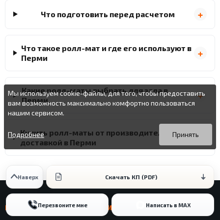
Что подготовить перед расчетом
Что такое ролл-мат и где его используют в
Перми
Какие ролл-маты выбрать для зала в
Мы используем cookie-файлы, для того, чтобы предоставить
Перми
вам возможность максимально комфортно пользоваться
нашим сервисом.
Вы можете подробнее прочитать о cookie-файлах в открытых
Продолжая пользоваться данным сайтом без изменения
Купить ролл-маты от производителя с
источниках или изменить настройки своего браузера.
настроек вы даете согласие на использование ваших cookie-
Подробнее
Принять
доставкой в Перми
файлов.
Скачать КП (PDF)
Наверх
Перезвоните мне
Написать в MAX
РОЛЛ-МАТЫ / ТЕХНИЧЕСКИЕ ПРИМЕРЫ