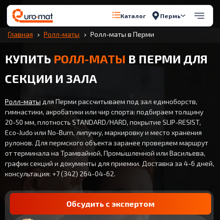
Пермь
Каталог
Главная
Ролл-маты
Ролл-маты в Перми
КУПИТЬ
РОЛЛ-МАТЫ
В ПЕРМИ ДЛЯ
СЕКЦИИ И ЗАЛА
Ролл-маты
для Перми рассчитываем под зал единоборств,
гимнастики, акробатики или чир спорта: подбираем толщину
20-50 мм, плотность STANDARD/HARD, покрытие SLIP-RESIST,
Eco-Judo или No-Burn, липучку, маркировку и место хранения
рулонов. Для пермского объекта заранее проверяем маршрут
от терминала на Трамвайной, Промышленной или Васильева,
график секций и документы для приемки. Доставка за 4-6 дней,
консультация: +7 (342) 264-04-62.
Обсудить с экспертом