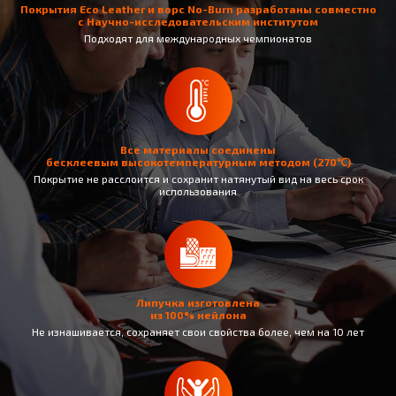
Покрытия Eco Leather и ворс No-Burn разработаны совместно
с Научно-исследовательским институтом
Подходят для международных чемпионатов
Все материалы соединены
бесклеевым высокотемпературным методом (270℃)
Покрытие не раcслоится и сохранит натянутый вид на весь срок
использования
Липучка изготовлена
из 100% нейлона
Не изнашивается, сохраняет свои свойства более, чем на 10 лет