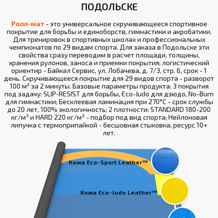
ПОДОЛЬСКЕ
Ролл-мат
- это универсальное скручивающееся спортивное
покрытие для борьбы и единоборств, гимнастики и акробатики.
Для тренировок в спортивных школах и профессиональных
чемпионатов по 29 видам спорта. Для заказа в Подольске эти
свойства сразу переводим в расчет площади, толщины,
хранения рулонов, заноса и приемки покрытия; логистический
ориентир - Байкал Сервис, ул. Лобачева, д. 7/3, стр. 6, срок - 1
день. Скручивающееся покрытие для 29 видов спорта - разворот
100 м² за 2 минуты. Базовые параметры продукта: 3 покрытия
под задачу: SLIP-RESIST для борьбы, Eco-Judo для дзюдо, No-Burn
для гимнастики; Бесклеевая ламинация при 270°С - срок службы
до 20 лет, 100% экологичность; 2 плотности: STANDARD 180-200
кг/м³ и HARD 220 кг/м³ - подбор под вид спорта; Нейлоновая
липучка с термоприпайкой - бесшовная стыковка, ресурс 10+
лет.
Кожа Eco-Sport Leather™
Кожа Eco-Judo Leather™