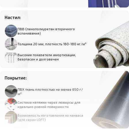
Настил:
ПВВ (пенополиуретан вторичного
вспенивания)
Толщина 20 мм, плотность 160-180 кг/м³
Высокие показатели амортизации,
безопасен и долговечен
Покрытие:
ПВХ ткань плотностью не менее 650 г/
м²
Система натяжки через люверсы для
идеально ровной поверхности
Возможность изготовления из канваса
(для серии LOFT)