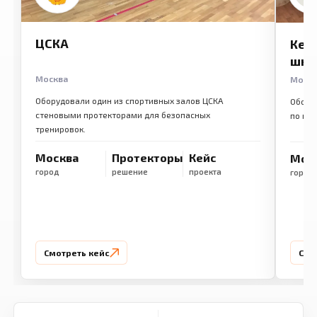
ЦСКА
Кем
шко
Москва
Моск
Оборудовали один из спортивных залов ЦСКА
Обору
стеновыми протекторами для безопасных
по ме
тренировок.
Москва
Протекторы
Кейс
Мос
город
решение
проекта
город
Смотреть кейс
Смо