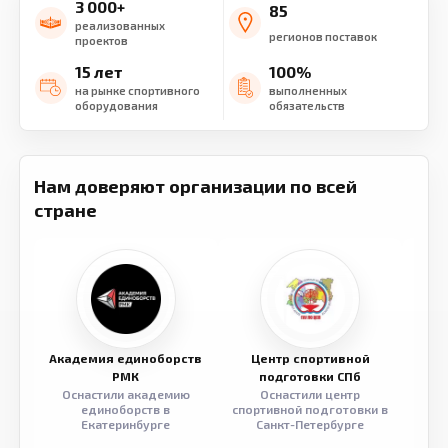
3 000+
85
реализованных
регионов поставок
проектов
15 лет
100%
на рынке спортивного
выполненных
оборудования
обязательств
Нам доверяют организации по всей
стране
Академия единоборств
Центр спортивной
Семе
РМК
подготовки СПб
Оснастили академию
Оснастили центр
Обор
единоборств в
спортивной подготовки в
разв
Екатеринбурге
Санкт-Петербурге