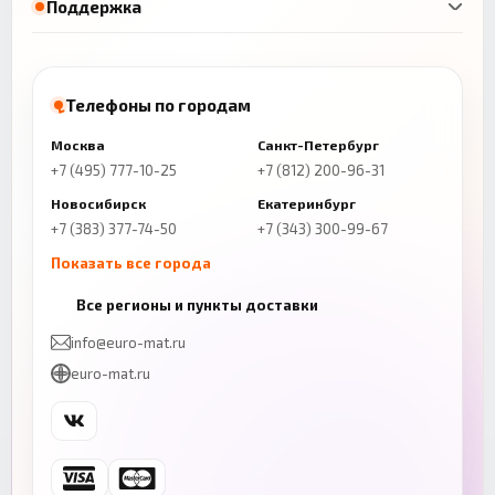
Поддержка
Телефоны по городам
Москва
Санкт-Петербург
+7 (495) 777-10-25
+7 (812) 200-96-31
Новосибирск
Екатеринбург
+7 (383) 377-74-50
+7 (343) 300-99-67
Показать все города
Казань
Нижний Новгород
Все регионы и пункты доставки
+7 (843) 206-01-30
+7 (831) 262-65-43
info@euro-mat.ru
Челябинск
Красноярск
euro-mat.ru
+7 (343) 300-99-67
+7 (391) 216-86-12
Самара
Уфа
+7 (846) 254-54-32
+7 (347) 211-94-40
Ростов-на-Дону
Краснодар
+7 (863) 333-50-75
+7 (861) 212-12-91