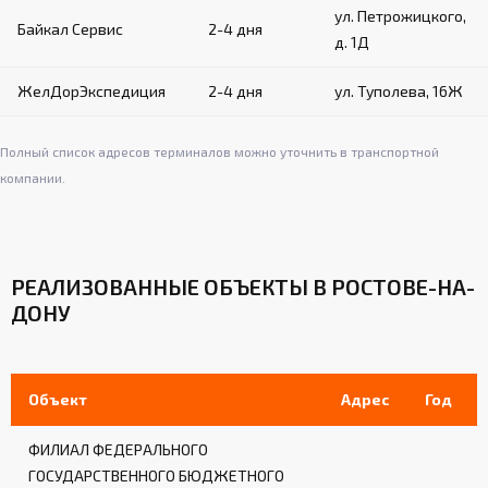
Угловые подушки:
ул. Петрожицкого,
Байкал Сервис
2-4 дня
д. 1Д
Материал: плотный вспененный поролон в
кожухе из искусственной кожи
ЖелДорЭкспедиция
2-4 дня
ул. Туполева, 16Ж
Крепление на канатах с помощью застежек
на ленте «велькро»
Обеспечивают дополнительную защиту в
Полный список адресов терминалов можно уточнить в транспортной
углах ринга
компании.
Система натяжения:
Стальной трос диаметром 8 мм по
РЕАЛИЗОВАННЫЕ ОБЪЕКТЫ В РОСТОВЕ-НА-
периметру ринга
ДОНУ
Талрепы для регулировки натяжения
Обеспечивает равномерное натяжение
канатов и покрытия
Объект
Адрес
Год
ФИЛИАЛ ФЕДЕРАЛЬНОГО
Лестницы (для рингов на помосте):
ГОСУДАРСТВЕННОГО БЮДЖЕТНОГО