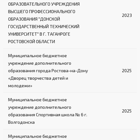
ОБРАЗОВАТЕЛЬНОГО УЧРЕЖДЕНИЯ
2-3 лестницы в комплекте (в зависимости
от модели)
ВЫСШЕГО ПРОФЕССИОНАЛЬНОГО
2023
ОБРАЗОВАНИЯ "ДОНСКОЙ
Обеспечивают безопасный подъем на ринг
ГОСУДАРСТВЕННЫЙ ТЕХНИЧЕСКИЙ
УНИВЕРСИТЕТ" В Г. ТАГАНРОГЕ
РОСТОВСКОЙ ОБЛАСТИ
Муниципальное бюджетное
учреждение дополнительного
образования города Ростова-на-Дону
2025
«Дворец творчества детей и
молодежи»
Муниципальное бюджетное
учреждение дополнительного
2025
образования Спортивная школа № 6 г.
Волгодонска
Муниципальное бюджетное