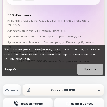
Воронеж
Пермь
+7 (473) 211-78-90
+7 (342) 264-04-62
ООО «Евромат»
Волгоград
Омск
ИНН/КПП 7735601949/773501001 ОГРН 1147746541953 ОКПО
29927522
+7 (844) 261-36-12
+7 (381) 269-95-70
Адрес самовывоза: ул. Петрожицкого, д. 1Д
Адрес производства: г. Клин, Транспортная улица, 29
Адрес офиса:
г. Москва, г. Зеленоград
,
ул. Юности, д. 8, помещ.
1/5
Мы используем cookie-файлы, для того, чтобы предоставить
Основной телефон:
+7 (863) 333-50-75
вам возможность максимально комфортно пользоваться
нашим сервисом.
© 2010-2026 ООО «Евромат». Все права защищены.
Вы можете подробнее прочитать о cookie-файлах в открытых
Продолжая пользоваться данным сайтом без изменения
источниках или изменить настройки своего браузера.
настроек вы даете согласие на использование ваших cookie-
Подробнее
Принять
файлов.
Скачать КП (PDF)
Наверх
Перезвоните мне
Написать в MAX