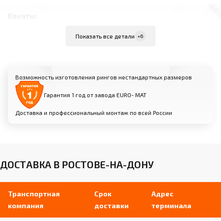
Канаты:
Внутренняя жила из стального троса диаметром
Показать все детали
+6
6 мм в силиконовой трубке
Мягкая оболочка из вспененного
полиуретана диаметром 40 мм
Возможность изготовления рингов нестандартных размеров
Съемный чехол из износостойкой
искусственной кожи
Гарантия 1 год от завода EURO- МАТ
Доставка и профессиональный монтаж по всей России
Угловые стойки:
Изготовлены из профильной трубы (размеры
зависят от модели)
Порошковое покрытие для защиты от
ДОСТАВКА В РОСТОВЕ-НА-ДОНУ
коррозии
Кольцевые «ушки-держатели» для крепления
канатов
Транспортная
Срок
Адрес
компания
доставки
терминала