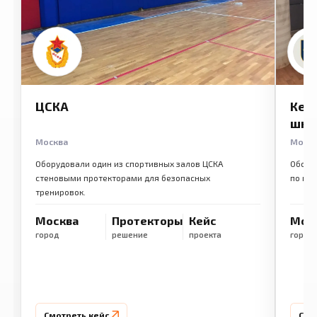
ЦСКА
Кем
шко
Москва
Моск
Оборудовали один из спортивных залов ЦСКА
Обору
стеновыми протекторами для безопасных
по ме
тренировок.
Москва
Протекторы
Кейс
Мос
город
решение
проекта
город
Смотреть кейс
Смо