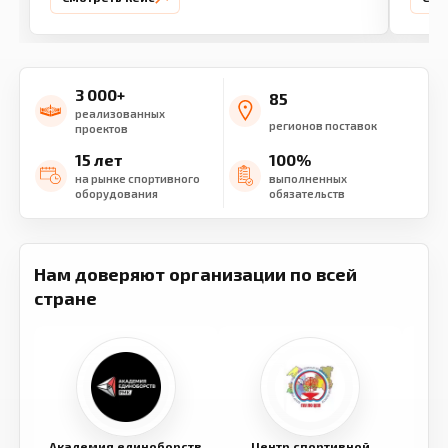
3 000+
85
реализованных
регионов поставок
проектов
15 лет
100%
на рынке спортивного
выполненных
оборудования
обязательств
Нам доверяют организации по всей
стране
Академия единоборств
Центр спортивной
Семе