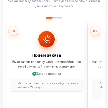
Четкая последовательность шагов для вашего спокойствия и
уверенности в результате
01
02
Прием заказа
Вы оставляете заявку удобным способом - по
Наш специ
телефону, на сайте или в мессенджере.
точные
Заявка принята
Мы стараемся ответить на любую заявку в
Выпол
течение 15 минут
Москв
Через