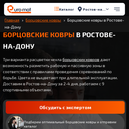
Ростов-на-Дону
Каталог
Главная
Борцовские ковры
Борцовские ковры в Ростове-
на-Дону
БОРЦОВСКИЕ КОВРЫ
В РОСТОВЕ-
НА-ДОНУ
Три варианта расцветки чехла
борцовских ковров
дают
возможность разметить рабочую и пассивную зоны в
соответствии с правилами проведения соревнований по
борьбе. Цвета не выцветают при длительной эксплуатации.
Доставим в Ростов-на-Дону за 2-4 дня, работаем с 9
спортивными объектами.
Обсудить с экспертом
Подберем оптимальный борцовские ковры и отправим
каталог