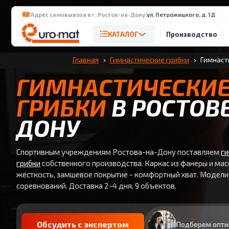
Адрес самовывоза в г. Ростов-на-Дону:
ул. Петрожицкого, д. 1Д
КАТАЛОГ
Производство
Главная
Гимнастические грибки
Гимнаст
ГИМНАСТИЧЕСКИ
ГРИБКИ
В РОСТОВ
ДОНУ
Спортивным учреждениям Ростова-на-Дону поставляем
ги
грибки
собственного производства. Каркас из фанеры и мас
жёсткость, замшевое покрытие - комфортный хват. Модели
соревнований. Доставка 2-4 дня, 9 объектов.
Обсудить с экспертом
Подберем опти