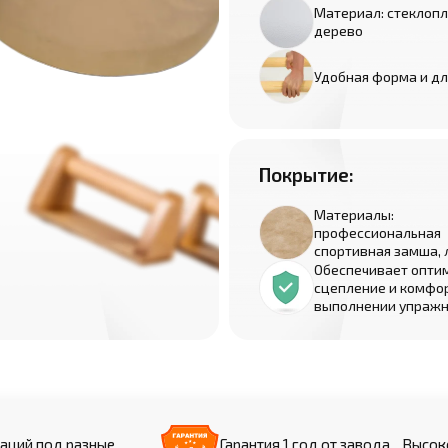
Материал: стеклопл
дерево
Удобная форма и д
Покрытие:
Материалы:
профессиональная
спортивная замша, 
Обеспечивает опти
сцепление и комфо
выполнении упраж
аций под разные
Гарантия 1 год от завода
Высоко