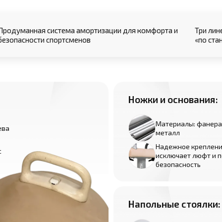
Продуманная система амортизации для комфорта и
Три лин
безопасности спортсменов
«по ста
Ножки и основания:
Материалы: фанера,
ева
металл
Надежное креплени
с
исключает люфт и 
безопасность
Напольные стоялки: