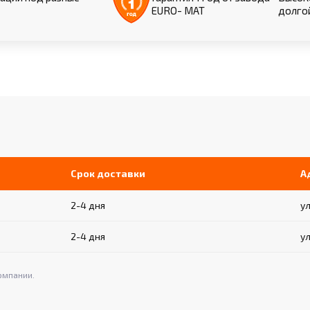
EURO- МАТ
долго
Срок доставки
А
2-4 дня
ул
2-4 дня
ул
омпании.