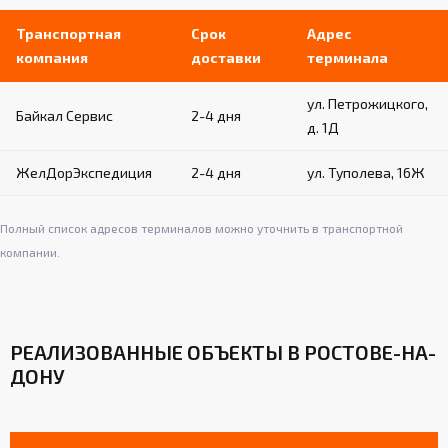
Возможность установки на различные типы
стен (бетон, кирпич и т.д.)
Транспортная
Срок
Адрес
компания
доставки
терминала
Обеспечивают надежность и устойчивость
пристенной конструкции
ул. Петрожицкого,
Простой монтаж и демонтаж при
Байкал Сервис
2-4 дня
необходимости
д. 1Д
ЖелДорЭкспедиция
2-4 дня
ул. Туполева, 16Ж
Полный список адресов терминалов можно уточнить в транспортной
компании.
РЕАЛИЗОВАННЫЕ ОБЪЕКТЫ В РОСТОВЕ-НА-
ДОНУ