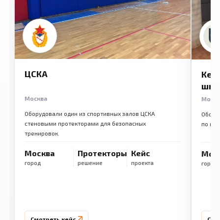
ЦСКА
Кем
шко
Москва
Моск
Оборудовали один из спортивных залов ЦСКА
Обору
стеновыми протекторами для безопасных
по ме
тренировок.
Москва
Протекторы
Кейс
Мос
город
решение
проекта
город
Смотреть кейс
Смо