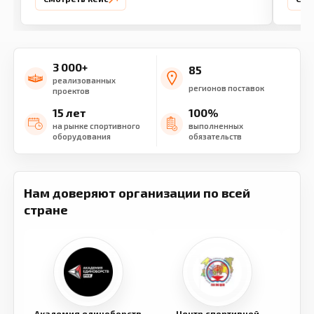
3 000+
85
реализованных
регионов поставок
проектов
15 лет
100%
на рынке спортивного
выполненных
оборудования
обязательств
Нам доверяют организации по всей
стране
Академия единоборств
Центр спортивной
Семе