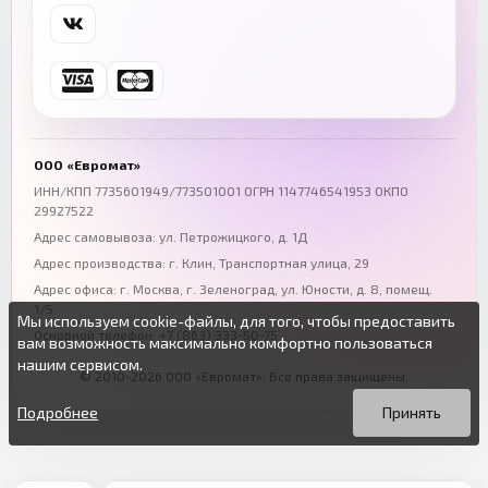
Самара
Уфа
+7 (846) 254-54-32
+7 (347) 211-94-40
Ростов-на-Дону
Краснодар
+7 (863) 333-50-75
+7 (861) 212-12-91
Воронеж
Пермь
+7 (473) 211-78-90
+7 (342) 264-04-62
ООО «Евромат»
Волгоград
Омск
ИНН/КПП 7735601949/773501001 ОГРН 1147746541953 ОКПО
29927522
+7 (844) 261-36-12
+7 (381) 269-95-70
Адрес самовывоза: ул. Петрожицкого, д. 1Д
Адрес производства: г. Клин, Транспортная улица, 29
Адрес офиса:
г. Москва, г. Зеленоград
,
ул. Юности, д. 8, помещ.
1/5
Мы используем cookie-файлы, для того, чтобы предоставить
Основной телефон:
+7 (863) 333-50-75
вам возможность максимально комфортно пользоваться
нашим сервисом.
© 2010-2026 ООО «Евромат». Все права защищены.
Вы можете подробнее прочитать о cookie-файлах в открытых
Продолжая пользоваться данным сайтом без изменения
источниках или изменить настройки своего браузера.
настроек вы даете согласие на использование ваших cookie-
Подробнее
Принять
файлов.