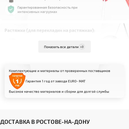
Гарантированная безопасность при
интенсивных нагрузках
Растяжки (для перекладин на растяжках):
Материал: высокопрочная сталь
Показать все детали
+3
Комплект из 4 растяжек для равномерного
распределения нагрузки
Надежно фиксируют перекладину к полу для
Комплектующие и материалы от проверенных поставщиков
максимальной устойчивости
Возможность индивидуальной настройки
Гарантия 1 год от завода EURO- МАТ
натяжения для оптимальной жесткости
Высокое качество материалов и сборки для долгой службы
Анкерные крепления (для пристенных
перекладин):
Прочные металлические анкеры для фиксации
ДОСТАВКА В РОСТОВЕ-НА-ДОНУ
к стене