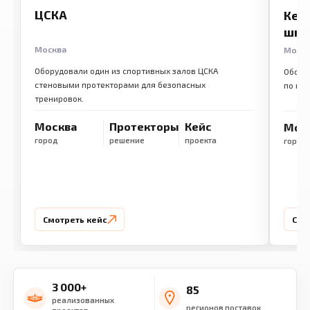
ЦСКА
Кем
шко
Москва
Моск
Оборудовали один из спортивных залов ЦСКА
Обору
стеновыми протекторами для безопасных
по ме
тренировок.
Москва
Протекторы
Кейс
Мос
город
решение
проекта
город
Смотреть кейс
Смо
3 000+
85
реализованных
регионов поставок