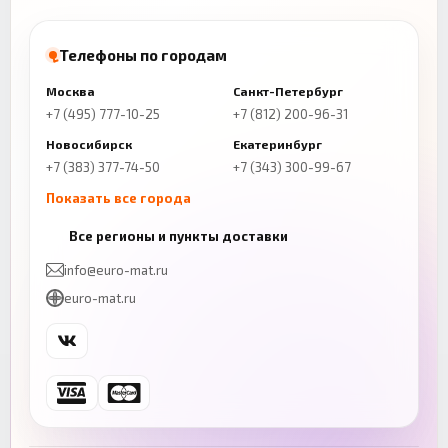
Телефоны по городам
Москва
Санкт-Петербург
+7 (495) 777-10-25
+7 (812) 200-96-31
Новосибирск
Екатеринбург
+7 (383) 377-74-50
+7 (343) 300-99-67
Показать все города
Казань
Нижний Новгород
Все регионы и пункты доставки
+7 (843) 206-01-30
+7 (831) 262-65-43
info@euro-mat.ru
Челябинск
Красноярск
euro-mat.ru
+7 (343) 300-99-67
+7 (391) 216-86-12
Самара
Уфа
+7 (846) 254-54-32
+7 (347) 211-94-40
Ростов-на-Дону
Краснодар
+7 (863) 333-50-75
+7 (861) 212-12-91
Воронеж
Пермь