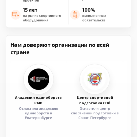
проектов
15 лет
100%
на рынке спортивного
выполненных
оборудования
обязательств
Нам доверяют организации по всей
стране
Академия единоборств
Центр спортивной
Семе
РМК
подготовки СПб
Оснастили академию
Оснастили центр
Обор
единоборств в
спортивной подготовки в
разв
Екатеринбурге
Санкт-Петербурге