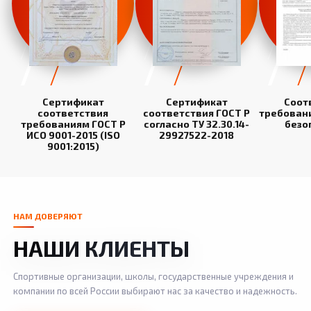
Сертификат
Сертификат
Соот
соответствия
соответствия ГОСТ Р
требован
требованиям ГОСТ Р
согласно ТУ 32.30.14-
безо
ИСО 9001-2015 (ISO
29927522-2018
9001:2015)
НАМ ДОВЕРЯЮТ
НАШИ КЛИЕНТЫ
Спортивные организации, школы, государственные учреждения и
компании по всей России выбирают нас за качество и надежность.