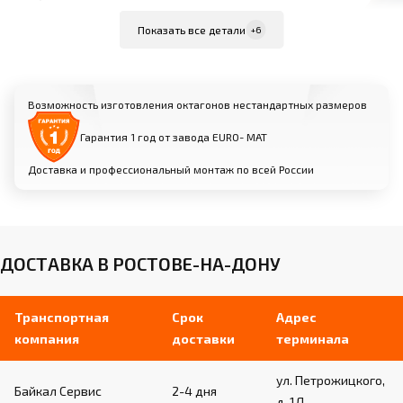
Армированная не бликующая ткань ПВХ
Показать все детали
+6
плотностью 650 г/м²
Сварные швы для дополнительной
прочности
Возможность изготовления октагонов нестандартных размеров
Система натяжки через люверсы для
идеально ровной поверхности
Гарантия 1 год от завода EURO- МАТ
Доставка и профессиональный монтаж по всей России
Ограждение:
Секции из профильной трубы 60х60х3 мм,
высота 1800 мм
Профессиональная сетка в ПВХ оплетке 4 мм,
ДОСТАВКА В РОСТОВЕ-НА-ДОНУ
ячея 50 мм
Мягкая защита из НПЭ и изолона в
ПВХ-ткани
Транспортная
Срок
Адрес
компания
доставки
терминала
Угловые подушки:
ул. Петрожицкого,
Байкал Сервис
2-4 дня
д. 1Д