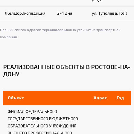
Материал: плотный вспененный ППУ в
кожухе из ткани ПВХ
ЖелДорЭкспедиция
2-4 дня
ул. Туполева, 16Ж
Крепление на всю высоту угловых столбов с
внутренней стороны
Обеспечивают дополнительную защиту при
Полный список адресов терминалов можно уточнить в транспортной
столкновениях
компании.
Амортизационная система:
РЕАЛИЗОВАННЫЕ ОБЪЕКТЫ В РОСТОВЕ-НА-
Втулки из полиуретана в узлах каркаса
ДОНУ
Слой плотного ППУ между щитами настила
и каркасом
Снижает шум и вибрацию, увеличивает
комфорт спортсменов
Объект
Адрес
Год
ФИЛИАЛ ФЕДЕРАЛЬНОГО
Дверь:
ГОСУДАРСТВЕННОГО БЮДЖЕТНОГО
ОБРАЗОВАТЕЛЬНОГО УЧРЕЖДЕНИЯ
Одна из восьми секций оснащена дверью с
запором
ВЫСШЕГО ПРОФЕССИОНАЛЬНОГО