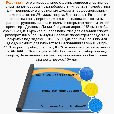
Ролл-мат
- это универсальное скручивающееся спортивное
покрытие для борьбы и единоборств, гимнастики и акробатики.
Для тренировок в спортивных школах и профессиональных
чемпионатов по 29 видам спорта. Для заказа в Рязани эти
свойства сразу переводим в расчет площади, толщины,
хранения рулонов, заноса и приемки покрытия; логистический
ориентир - Деловые Линии, Окружная дорога, 185 км, стр. 6а,
срок - 1-2 дня. Скручивающееся покрытие для 29 видов спорта -
разворот 100 м² за 2 минуты. Базовые параметры продукта: 3
покрытия под задачу: SLIP-RESIST для борьбы, Eco-Judo для
дзюдо, No-Burn для гимнастики; Бесклеевая ламинация при
270°С - срок службы до 20 лет, 100% экологичность; 2 плотности:
STANDARD 180-200 кг/м³ и HARD 220 кг/м³ - подбор под вид
спорта; Нейлоновая липучка с термоприпайкой - бесшовная
стыковка, ресурс 10+ лет.
Кожа Eco-Sport Leather™
Кожа Eco-Judo Leather™
Спортивный ворс No-Burn™