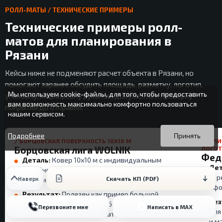
РОЛЛ-МАТЫ / ТЕХНИЧЕСКИЕ ПРИМЕРЫ
Технические примеры ролл-
матов для планирования в
Рязани
Кейсы ниже не подменяют расчет объекта в Рязани, но
помогают заранее обсудить площадь, разметку, логотип,
Мы используем cookie-файлы, для того, чтобы предоставить
упаковку, маркировку рулонов, документы и проверку
вам возможность максимально комфортно пользоваться
покрытия до отправки.
нашим сервисом.
Вы можете подробнее прочитать о cookie-файлах в открытых
Продолжая пользоваться данным сайтом без изменения
источниках или изменить настройки своего браузера.
настроек вы даете согласие на использование ваших cookie-
Подробнее
Принять
/ БОРЦОВСКАЯ ПОВЕРХНОСТЬ 10X10 М
БЕРЛИ
файлов.
Борцовская лига WOLNIK
ЛОГО
Фед
Деталь:
Ковер 10x10 м с индивидуальным
Дет
дизайном, разметкой ФИЛА и усиленными
сор
Скачать КП (PDF)
Наверх
краями.
офо
Результат:
Полезен как пример большой
Рез
рабочей поверхности для борьбы и
Перезвоните мне
Написать в MAX
для
соревновательного формата.
и м