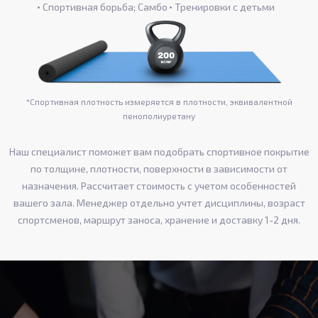
Спортивная борьба; Самбо
Тренировки с детьми
*Спортивная плотность измеряется в плотности, эквивалентной
пенополиуретану
Наш специалист поможет вам подобрать спортивное покрытие
по толщине, плотности, поверхности в зависимости от
назначения. Рассчитает стоимость с учетом особенностей
вашего зала. Менеджер отдельно учтет дисциплины, возраст
спортсменов, маршрут заноса, хранение и доставку 1-2 дня.