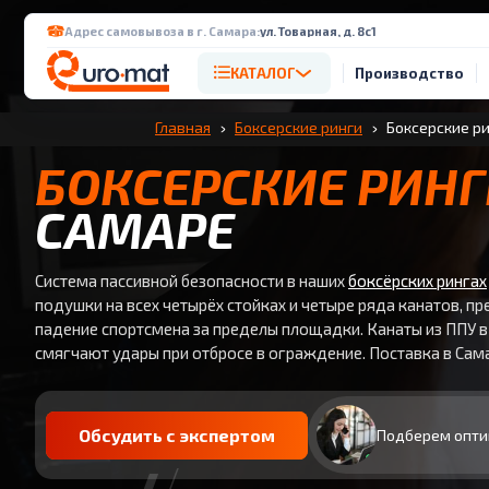
Адрес самовывоза в г. Самара:
ул. Товарная, д. 8с1
КАТАЛОГ
Производство
Главная
Боксерские ринги
Боксерские ри
БОКСЕРСКИЕ РИН
САМАРЕ
Система пассивной безопасности в наших
боксёрских рингах
подушки на всех четырёх стойках и четыре ряда канатов,
падение спортсмена за пределы площадки. Канаты из ППУ 
смягчают удары при отбросе в ограждение. Поставка в Сама
Обсудить с экспертом
Подберем опти