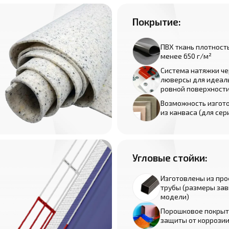
Покрытие:
ПВХ ткань плотност
менее 650 г/м²
Система натяжки че
люверсы для идеал
ровной поверхност
Возможность изгот
из канваса (для сер
Угловые стойки:
Изготовлены из пр
трубы (размеры зав
модели)
Порошковое покрыт
защиты от коррози