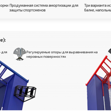
борки
Продуманная система амортизации для
Три варианта и
защиты спортсменов
балке, напольн
е):
» для
Регулируемые опоры для выравнивания на
неровных поверхностях