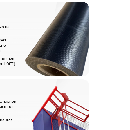
ью не
рез
ьно
и
овления
ии LOFT)
офильной
исят от
ие для
и