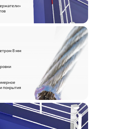
держатели»
тов
етром 8 мм
ировки
омерное
и покрытия