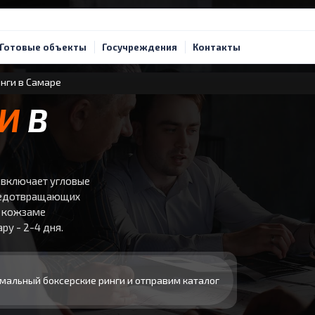
Готовые объекты
Госучреждения
Контакты
нги в Самаре
ГИ
В
включает угловые
 предотвращающих
в кожзаме
ру - 2-4 дня.
мальный боксерские ринги и отправим каталог