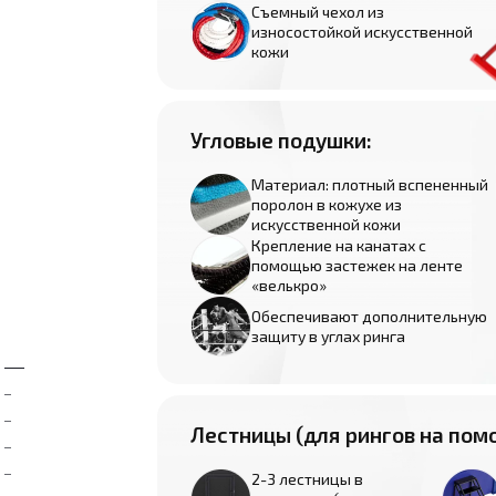
Съемный чехол из
износостойкой искусственной
кожи
Угловые подушки:
Материал: плотный вспененный
поролон в кожухе из
искусственной кожи
Крепление на канатах с
помощью застежек на ленте
«велькро»
Обеспечивают дополнительную
защиту в углах ринга
Лестницы (для рингов на помо
2-3 лестницы в