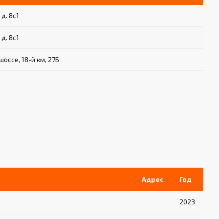
 д. 8с1
 д. 8с1
оссе, 18-й км, 27Б
Адрес
Год
2023