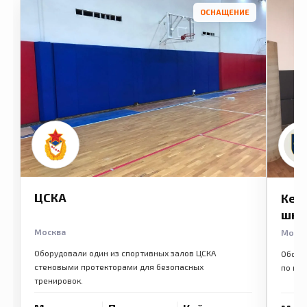
ОСНАЩЕНИЕ
ЦСКА
Кем
шко
Москва
Моск
Оборудовали один из спортивных залов ЦСКА
Обору
стеновыми протекторами для безопасных
по ме
тренировок.