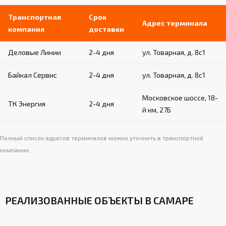
Возможность установки на различные типы
стен (бетон, кирпич и т.д.)
Транспортная
Срок
Адрес терминала
компания
доставки
Обеспечивают надежность и устойчивость
пристенной конструкции
Деловые Линии
2-4 дня
ул. Товарная, д. 8с1
Простой монтаж и демонтаж при
необходимости
Байкал Сервис
2-4 дня
ул. Товарная, д. 8с1
Московское шоссе, 18-
ТК Энергия
2-4 дня
й км, 27Б
Полный список адресов терминалов можно уточнить в транспортной
компании.
РЕАЛИЗОВАННЫЕ ОБЪЕКТЫ В САМАРЕ