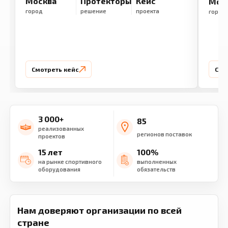
Москва
Протекторы
Кейс
Мос
город
решение
проекта
город
Смотреть кейс
Смо
3 000+
85
реализованных
регионов поставок
проектов
15 лет
100%
на рынке спортивного
выполненных
оборудования
обязательств
Нам доверяют организации по всей
стране