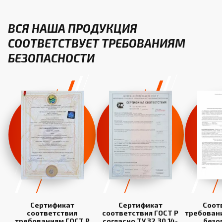
ВСЯ НАША ПРОДУКЦИЯ
СООТВЕТСТВУЕТ ТРЕБОВАНИЯМ
БЕЗОПАСНОСТИ
Сертификат
Сертификат
Соот
соответствия
соответствия ГОСТ Р
требован
требованиям ГОСТ Р
согласно ТУ 32.30.14-
безо