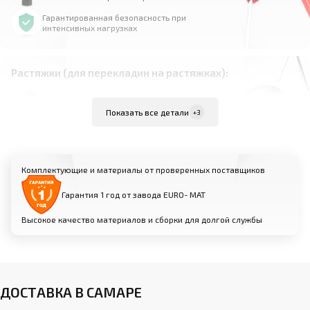
Гарантированная безопасность при
интенсивных нагрузках
Растяжки (для перекладин на растяжках):
Материал: высокопрочная сталь
Показать все детали
+3
Комплект из 4 растяжек для равномерного
распределения нагрузки
Надежно фиксируют перекладину к полу для
Комплектующие и материалы от проверенных поставщиков
максимальной устойчивости
Возможность индивидуальной настройки
Гарантия 1 год от завода EURO- МАТ
натяжения для оптимальной жесткости
Высокое качество материалов и сборки для долгой службы
Анкерные крепления (для пристенных
перекладин):
Прочные металлические анкеры для фиксации
ДОСТАВКА В САМАРЕ
к стене