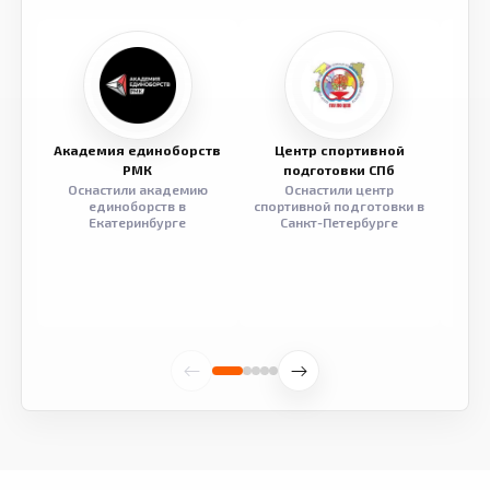
Академия единоборств
Центр спортивной
Семе
РМК
подготовки СПб
Оснастили академию
Оснастили центр
Обор
единоборств в
спортивной подготовки в
разв
Екатеринбурге
Санкт-Петербурге