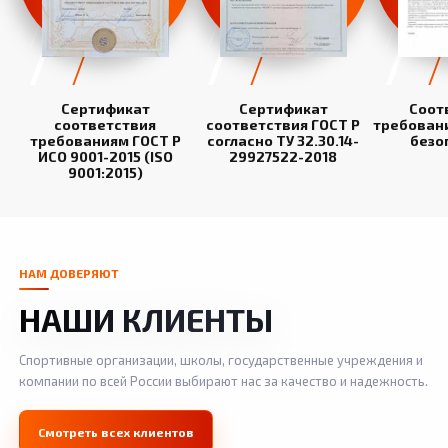
Сертификат
Сертификат
Соот
соответствия
соответствия ГОСТ Р
требован
требованиям ГОСТ Р
согласно ТУ 32.30.14-
безо
ИСО 9001-2015 (ISO
29927522-2018
9001:2015)
НАМ ДОВЕРЯЮТ
НАШИ КЛИЕНТЫ
Спортивные организации, школы, государственные учреждения и
компании по всей России выбирают нас за качество и надежность.
Смотреть всех клиентов