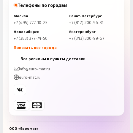
Телефоны по городам
Москва
Санкт-Петербург
+7 (495) 777-10-25
+7 (812) 200-96-31
Новосибирск
Екатеринбург
+7 (383) 377-74-50
+7 (343) 300-99-67
Показать все города
Казань
Нижний Новгород
Все регионы и пункты доставки
+7 (843) 206-01-30
+7 (831) 262-65-43
info@euro-mat.ru
Челябинск
Красноярск
euro-mat.ru
+7 (343) 300-99-67
+7 (391) 216-86-12
Самара
Уфа
+7 (846) 254-54-32
+7 (347) 211-94-40
Ростов-на-Дону
Краснодар
+7 (863) 333-50-75
+7 (861) 212-12-91
Воронеж
Пермь
+7 (473) 211-78-90
+7 (342) 264-04-62
ООО «Евромат»