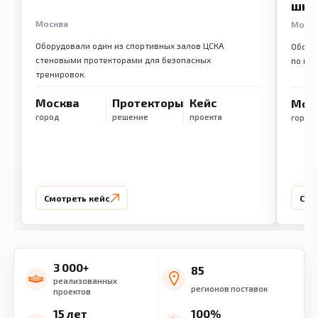
шко
Москва
Моск
Оборудовали один из спортивных залов ЦСКА
Обору
стеновыми протекторами для безопасных
по ме
тренировок.
Москва
Протекторы
Кейс
Мос
город
решение
проекта
город
Смотреть кейс
Смо
3 000+
85
реализованных
регионов поставок
проектов
15 лет
100%