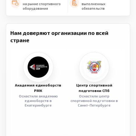
на рынке спортивного
выполненных
оборудования
обязательств
Нам доверяют организации по всей
стране
Академия единоборств
Центр спортивной
Семе
РМК
подготовки СПб
Оснастили академию
Оснастили центр
Обор
единоборств в
спортивной подготовки в
разв
Екатеринбурге
Санкт-Петербурге