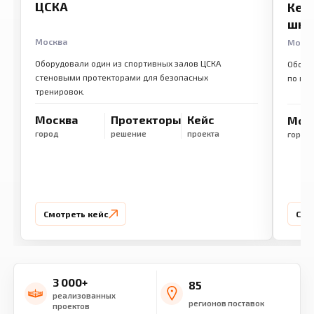
ЦСКА
Кем
шко
Москва
Моск
Оборудовали один из спортивных залов ЦСКА
Обору
стеновыми протекторами для безопасных
по ме
тренировок.
Москва
Протекторы
Кейс
Мос
город
решение
проекта
город
Смотреть кейс
Смо
3 000+
85
реализованных
регионов поставок
проектов