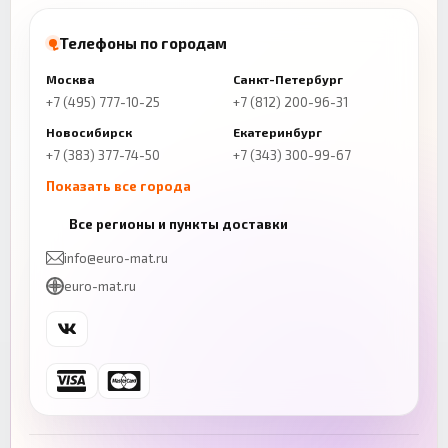
Телефоны по городам
Москва
Санкт-Петербург
+7 (495) 777-10-25
+7 (812) 200-96-31
Новосибирск
Екатеринбург
+7 (383) 377-74-50
+7 (343) 300-99-67
Показать все города
Казань
Нижний Новгород
Все регионы и пункты доставки
+7 (843) 206-01-30
+7 (831) 262-65-43
info@euro-mat.ru
Челябинск
Красноярск
euro-mat.ru
+7 (343) 300-99-67
+7 (391) 216-86-12
Самара
Уфа
+7 (846) 254-54-32
+7 (347) 211-94-40
Ростов-на-Дону
Краснодар
+7 (863) 333-50-75
+7 (861) 212-12-91
Воронеж
Пермь