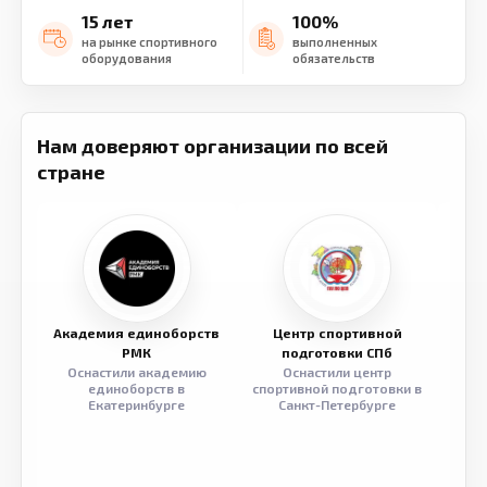
15 лет
100%
на рынке спортивного
выполненных
оборудования
обязательств
Нам доверяют организации по всей
стране
Академия единоборств
Центр спортивной
Семе
РМК
подготовки СПб
Оснастили академию
Оснастили центр
Обор
единоборств в
спортивной подготовки в
разв
Екатеринбурге
Санкт-Петербурге