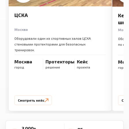
ЦСКА
Кем
шко
Москва
Моск
Оборудовали один из спортивных залов ЦСКА
Обору
стеновыми протекторами для безопасных
по ме
тренировок.
Москва
Протекторы
Кейс
Мос
город
решение
проекта
город
Смотреть кейс
Смо
3 000+