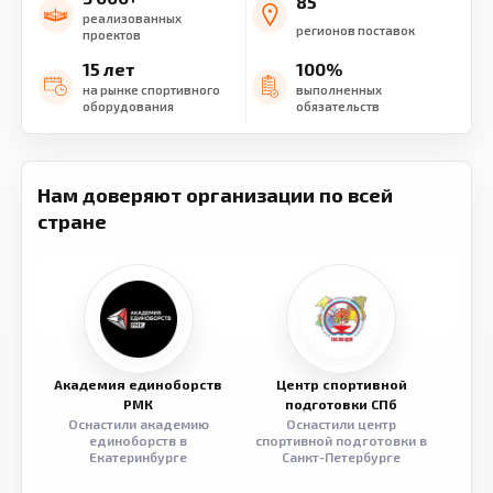
85
реализованных
регионов поставок
проектов
15 лет
100%
на рынке спортивного
выполненных
оборудования
обязательств
Нам доверяют организации по всей
стране
Академия единоборств
Центр спортивной
Семе
РМК
подготовки СПб
Оснастили академию
Оснастили центр
Обор
единоборств в
спортивной подготовки в
разв
Екатеринбурге
Санкт-Петербурге