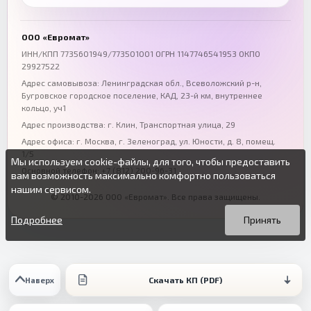
Воронеж
Пермь
+7 (473) 211-78-90
+7 (342) 264-04-62
ООО «Евромат»
Волгоград
Омск
ИНН/КПП 7735601949/773501001 ОГРН 1147746541953 ОКПО
29927522
+7 (844) 261-36-12
+7 (381) 269-95-70
Адрес самовывоза: Ленинградская обл., Всеволожский р-н,
Бугровское городское поселение, КАД, 23-й км, внутреннее
кольцо, уч1
Адрес производства: г. Клин, Транспортная улица, 29
Адрес офиса:
г. Москва, г. Зеленоград
,
ул. Юности, д. 8, помещ.
1/5
Мы используем cookie-файлы, для того, чтобы предоставить
Основной телефон:
+7 (812) 200-96-31
вам возможность максимально комфортно пользоваться
нашим сервисом.
© 2010-2026 ООО «Евромат». Все права защищены.
Вы можете подробнее прочитать о cookie-файлах в открытых
Продолжая пользоваться данным сайтом без изменения
источниках или изменить настройки своего браузера.
настроек вы даете согласие на использование ваших cookie-
Подробнее
Принять
файлов.
Скачать КП (PDF)
Наверх