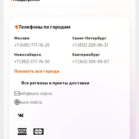
Телефоны по городам
Москва
Санкт-Петербург
+7 (495) 777-10-25
+7 (812) 200-96-31
Новосибирск
Екатеринбург
+7 (383) 377-74-50
+7 (343) 300-99-67
Показать все города
Казань
Нижний Новгород
Все регионы и пункты доставки
+7 (843) 206-01-30
+7 (831) 262-65-43
info@euro-mat.ru
Челябинск
Красноярск
euro-mat.ru
+7 (343) 300-99-67
+7 (391) 216-86-12
Самара
Уфа
+7 (846) 254-54-32
+7 (347) 211-94-40
Ростов-на-Дону
Краснодар
+7 (863) 333-50-75
+7 (861) 212-12-91