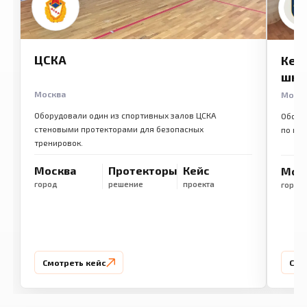
ЦСКА
Кем
шко
Москва
Моск
Оборудовали один из спортивных залов ЦСКА
Обору
стеновыми протекторами для безопасных
по ме
тренировок.
Москва
Протекторы
Кейс
Мос
город
решение
проекта
город
Смотреть кейс
Смо