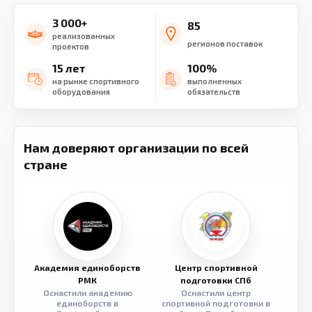
3 000+
85
реализованных
регионов поставок
проектов
15 лет
100%
на рынке спортивного
выполненных
оборудования
обязательств
Нам доверяют организации по всей
стране
Академия единоборств
Центр спортивной
Семе
РМК
подготовки СПб
Оснастили академию
Оснастили центр
Обор
единоборств в
спортивной подготовки в
разв