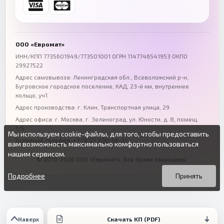
Ростов-на-Дону
Краснодар
+7 (863) 333-50-75
+7 (861) 212-12-91
Воронеж
Пермь
+7 (473) 211-78-90
+7 (342) 264-04-62
ООО «Евромат»
Волгоград
Омск
ИНН/КПП 7735601949/773501001 ОГРН 1147746541953 ОКПО
29927522
+7 (844) 261-36-12
+7 (381) 269-95-70
Адрес самовывоза: Ленинградская обл., Всеволожский р-н,
Бугровское городское поселение, КАД, 23-й км, внутреннее
кольцо, уч1
Адрес производства: г. Клин, Транспортная улица, 29
Адрес офиса:
г. Москва, г. Зеленоград
,
ул. Юности, д. 8, помещ.
1/5
Мы используем cookie-файлы, для того, чтобы предоставить
Основной телефон:
+7 (812) 200-96-31
вам возможность максимально комфортно пользоваться
нашим сервисом.
© 2010-2026 ООО «Евромат». Все права защищены.
Вы можете подробнее прочитать о cookie-файлах в открытых
Продолжая пользоваться данным сайтом без изменения
источниках или изменить настройки своего браузера.
настроек вы даете согласие на использование ваших cookie-
Подробнее
Принять
файлов.
Скачать КП (PDF)
Наверх