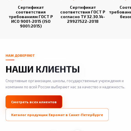
Сертификат
Сертификат
Соот
соответствия
соответствия ГОСТ Р
требован
требованиям ГОСТ Р
согласно ТУ 32.30.14-
безо
ИСО 9001-2015 (ISO
29927522-2018
9001:2015)
НАМ ДОВЕРЯЮТ
НАШИ КЛИЕНТЫ
Спортивные организации, школы, государственные учреждения и
компании по всей России выбирают нас за качество и надежность.
Смотреть всех клиентов
Каталог продукции Евромат в Санкт-Петербурге