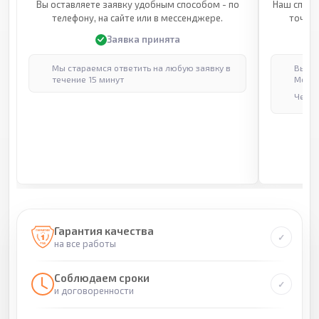
Вы оставляете заявку удобным способом - по
Наш специ
телефону, на сайте или в мессенджере.
точные
Заявка принята
Мы стараемся ответить на любую заявку в
Выпол
течение 15 минут
Москв
Через
Гарантия качества
на все работы
Соблюдаем сроки
и договоренности