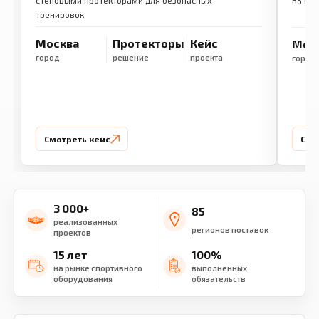
стеновыми протекторами для безопасных
по ме
тренировок.
Москва
Протекторы
Кейс
Мос
город
решение
проекта
город
Смотреть кейс
Смо
3 000+
85
реализованных
регионов поставок
проектов
15 лет
100%
на рынке спортивного
выполненных
оборудования
обязательств