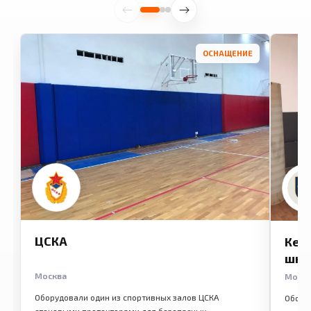
ОСНАЩЕНИЕ
ЦСКА
Кем
шко
Москва
Моск
Оборудовали один из спортивных залов ЦСКА
Обору