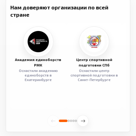
Нам доверяют организации по всей
стране
Академия единоборств
Центр спортивной
Семе
РМК
подготовки СПб
Оснастили академию
Оснастили центр
Обор
единоборств в
спортивной подготовки в
разв
Екатеринбурге
Санкт-Петербурге