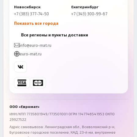
Новосибирск
Екатеринбург
+7 (383) 377-74-50
+7 (343) 300-99-67
Показать все города
Казань
Нижний Новгород
Все регионы и пункты доставки
+7 (843) 206-01-30
+7 (831) 262-65-43
info@euro-mat.ru
Челябинск
Красноярск
euro-mat.ru
+7 (343) 300-99-67
+7 (391) 216-86-12
Самара
Уфа
+7 (846) 254-54-32
+7 (347) 211-94-40
Ростов-на-Дону
Краснодар
+7 (863) 333-50-75
+7 (861) 212-12-91
Воронеж
Пермь
+7 (473) 211-78-90
+7 (342) 264-04-62
ООО «Евромат»
Волгоград
Омск
ИНН/КПП 7735601949/773501001 ОГРН 1147746541953 ОКПО
29927522
+7 (844) 261-36-12
+7 (381) 269-95-70
Адрес самовывоза: Ленинградская обл., Всеволожский р-н,
Бугровское городское поселение, КАД, 23-й км, внутреннее