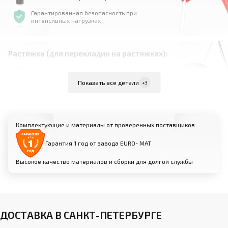
Гарантированная безопасность при
интенсивных нагрузках
Растяжки (для перекладин на растяжках):
Материал: высокопрочная сталь
Показать все детали
+3
Комплект из 4 растяжек для равномерного
распределения нагрузки
Надежно фиксируют перекладину к полу для
Комплектующие и материалы от проверенных поставщиков
максимальной устойчивости
Возможность индивидуальной настройки
Гарантия 1 год от завода EURO- МАТ
натяжения для оптимальной жесткости
Высокое качество материалов и сборки для долгой службы
Анкерные крепления (для пристенных
перекладин):
Прочные металлические анкеры для фиксации
ДОСТАВКА В САНКТ-ПЕТЕРБУРГЕ
к стене