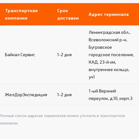
Возможность установки на различные типы
стен (бетон, кирпич и т.д.)
Транспортная
Срок
Адрес терминала
компания
доставки
Обеспечивают надежность и устойчивость
пристенной конструкции
Ленинградская обл.,
Простой монтаж и демонтаж при
необходимости
Всеволожский р-н,
Бугровское
Байкал Сервис
1-2 дня
городское поселение,
КАД, 23-й км,
внутреннее кольцо,
уч1
1-ый Верхний
ЖелДорЭкспедиция
1-2 дня
переулок, д.10, корп.3
Полный список адресов терминалов можно уточнить в транспортной
компании.