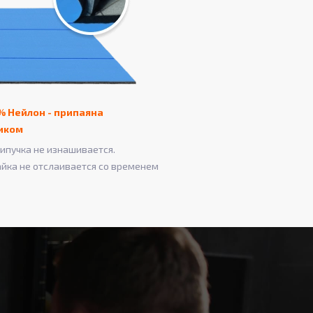
% Нейлон - припаяна
иком
ипучка не изнашивается.
айка не отслаивается со временем