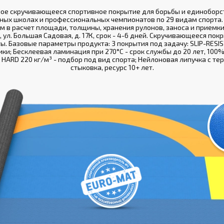
ное скручивающееся спортивное покрытие для борьбы и единоборст
ных школах и профессиональных чемпионатов по 29 видам спорта. 
м в расчет площади, толщины, хранения рулонов, заноса и приемки
ул. Большая Садовая, д. 17К, срок - 4-6 дней. Скручивающееся пок
ты. Базовые параметры продукта: 3 покрытия под задачу: SLIP-RESIS
ки; Бесклеевая ламинация при 270°С - срок службы до 20 лет, 100%
 HARD 220 кг/м³ - подбор под вид спорта; Нейлоновая липучка с т
стыковка, ресурс 10+ лет.