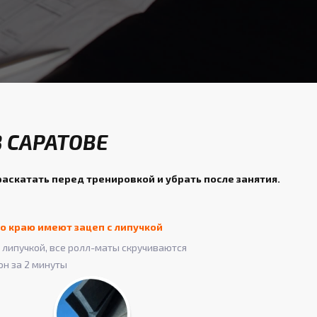
 САРАТОВЕ
раскатать перед тренировкой и убрать после занятия.
о краю имеют зацеп с липучкой
липучкой, все ролл-маты скручиваются
он за 2 минуты