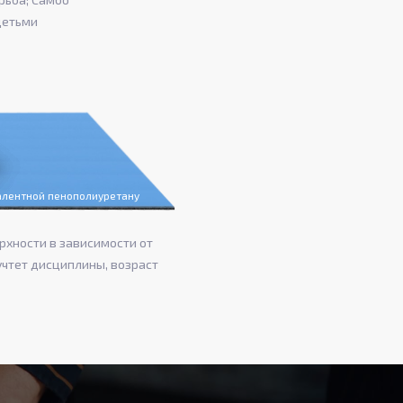
детьми
валентной пенополиуретану
рхности в зависимости от
учтет дисциплины, возраст