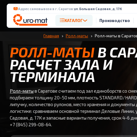
Адрес самовывоза в г. Саратов:
ул. Большая Садовая, д. 17К
КАТАЛОГ
Производство
Главная
Ролл-маты
Ролл-маты в Сарато
РОЛЛ-МАТЫ
В САР
РАСЧЕТ ЗАЛА И
ТЕРМИНАЛА
Ролл-маты
в Саратове считаем под зал единоборств со см
подбираем толщину 20-50 мм, плотность STANDARD/HARD,
липучку, количество рулонов, место хранения и документы 
логистике: сравниваем основной терминал Деловые Линии, 
Садовая, д. 17К и запасные варианты получения, срок 4-6 дн
+7 (845) 299-08-64.