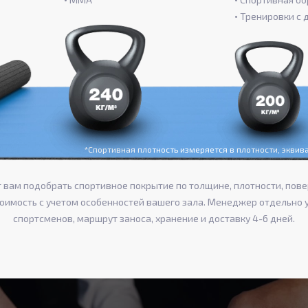
Тренировки с 
*Спортивная плотность измеряется в плотности, экви
вам подобрать спортивное покрытие по толщине, плотности, пове
тоимость с учетом особенностей вашего зала. Менеджер отдельно 
спортсменов, маршрут заноса, хранение и доставку 4-6 дней.