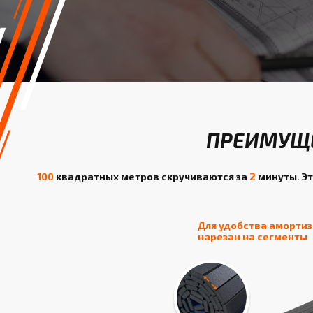
ПРЕИМУЩЕ
100
квадратных метров скручиваются за
2
минуты. Эт
Для удобства аморти
нарезан на сегменты