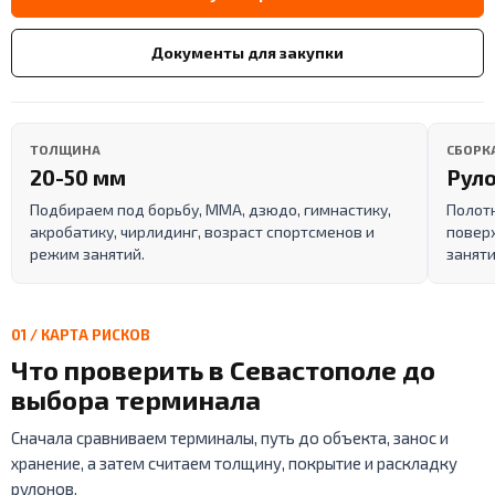
Документы для закупки
ТОЛЩИНА
СБОРК
20-50 мм
Руло
Подбираем под борьбу, ММА, дзюдо, гимнастику,
Полот
акробатику, чирлидинг, возраст спортсменов и
поверх
режим занятий.
заняти
01 / КАРТА РИСКОВ
Что проверить в Севастополе до
выбора терминала
Сначала сравниваем терминалы, путь до объекта, занос и
хранение, а затем считаем толщину, покрытие и раскладку
рулонов.