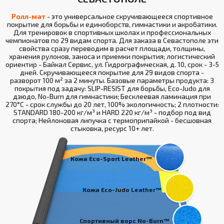
Ролл-мат
- это универсальное скручивающееся спортивное
покрытие для борьбы и единоборств, гимнастики и акробатики.
Для тренировок в спортивных школах и профессиональных
чемпионатов по 29 видам спорта. Для заказа в Севастополе эти
свойства сразу переводим в расчет площади, толщины,
хранения рулонов, заноса и приемки покрытия; логистический
ориентир - Байкал Сервис, ул. Гидрографическая, д. 10, срок - 3-5
дней. Скручивающееся покрытие для 29 видов спорта -
разворот 100 м² за 2 минуты. Базовые параметры продукта: 3
покрытия под задачу: SLIP-RESIST для борьбы, Eco-Judo для
дзюдо, No-Burn для гимнастики; Бесклеевая ламинация при
270°С - срок службы до 20 лет, 100% экологичность; 2 плотности:
STANDARD 180-200 кг/м³ и HARD 220 кг/м³ - подбор под вид
спорта; Нейлоновая липучка с термоприпайкой - бесшовная
стыковка, ресурс 10+ лет.
Кожа Eco-Sport Leather™
Кожа Eco-Judo Leather™
Спортивный ворс No-Burn™