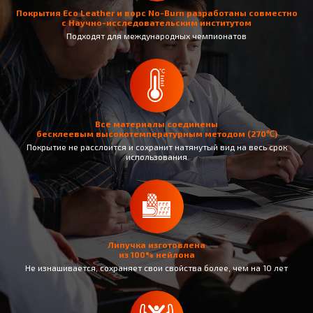
Покрытия Eco Leather и ворс No-Burn разработаны совместно
с Научно-исследовательским институтом
Подходят для международных чемпионатов
Все материалы соединены
бесклеевым высокотемпературным методом (270℃)
Покрытие не раcслоится и сохранит натянутый вид на весь срок
использования
Липучка изготовлена
из 100% нейлона
Не изнашивается, сохраняет свои свойства более, чем на 10 лет