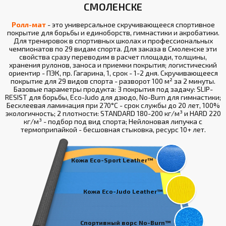
СМОЛЕНСКЕ
Ролл-мат
- это универсальное скручивающееся спортивное
покрытие для борьбы и единоборств, гимнастики и акробатики.
Для тренировок в спортивных школах и профессиональных
чемпионатов по 29 видам спорта. Для заказа в Смоленске эти
свойства сразу переводим в расчет площади, толщины,
хранения рулонов, заноса и приемки покрытия; логистический
ориентир - ПЭК, пр. Гагарина, 1, срок - 1-2 дня. Скручивающееся
покрытие для 29 видов спорта - разворот 100 м² за 2 минуты.
Базовые параметры продукта: 3 покрытия под задачу: SLIP-
RESIST для борьбы, Eco-Judo для дзюдо, No-Burn для гимнастики;
Бесклеевая ламинация при 270°С - срок службы до 20 лет, 100%
экологичность; 2 плотности: STANDARD 180-200 кг/м³ и HARD 220
кг/м³ - подбор под вид спорта; Нейлоновая липучка с
термоприпайкой - бесшовная стыковка, ресурс 10+ лет.
Кожа Eco-Sport Leather™
Кожа Eco-Judo Leather™
Спортивный ворс No-Burn™