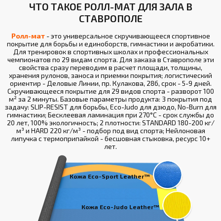
ЧТО ТАКОЕ РОЛЛ-МАТ ДЛЯ ЗАЛА В
СТАВРОПОЛЕ
Ролл-мат
- это универсальное скручивающееся спортивное
покрытие для борьбы и единоборств, гимнастики и акробатики.
Для тренировок в спортивных школах и профессиональных
чемпионатов по 29 видам спорта. Для заказа в Ставрополе эти
свойства сразу переводим в расчет площади, толщины,
хранения рулонов, заноса и приемки покрытия; логистический
ориентир - Деловые Линии, пр. Кулакова, 28б, срок - 5-9 дней.
Скручивающееся покрытие для 29 видов спорта - разворот 100
м² за 2 минуты. Базовые параметры продукта: 3 покрытия под
задачу: SLIP-RESIST для борьбы, Eco-Judo для дзюдо, No-Burn для
гимнастики; Бесклеевая ламинация при 270°С - срок службы до
20 лет, 100% экологичность; 2 плотности: STANDARD 180-200 кг/
м³ и HARD 220 кг/м³ - подбор под вид спорта; Нейлоновая
липучка с термоприпайкой - бесшовная стыковка, ресурс 10+
лет.
Кожа Eco-Sport Leather™
Кожа Eco-Judo Leather™