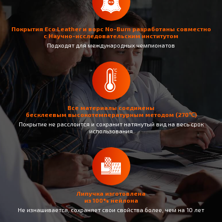
Покрытия Eco Leather и ворс No-Burn разработаны совместно
с Научно-исследовательским институтом
Подходят для международных чемпионатов
Все материалы соединены
бесклеевым высокотемпературным методом (270℃)
Покрытие не раcслоится и сохранит натянутый вид на весь срок
использования
Липучка изготовлена
из 100% нейлона
Не изнашивается, сохраняет свои свойства более, чем на 10 лет