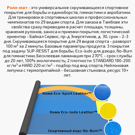
Ролл-мат
- это универсальное скручивающееся спортивное
покрытие для борьбы и единоборств, гимнастики и акробатики.
Для тренировок в спортивных школах и профессиональных
чемпионатов по 29 видам спорта. Для заказа в Тамбове эти
свойства сразу переводим в расчет площади, толщины,
хранения рулонов, заноса и приемки покрытия; логистический
ориентир - Байкал Сервис, пр-д Энергетиков, д. 30, срок - 2-3
дня. Скручивающееся покрытие для 29 видов спорта - разворот
100 м² за 2 минуты. Базовые параметры продукта: 3 покрытия
под задачу: SLIP-RESIST для борьбы, Eco-Judo для дзюдо, No-Burn
для гимнастики; Бесклеевая ламинация при 270°С - срок службы
до 20 лет, 100% экологичность; 2 плотности: STANDARD 180-200
кг/м³ и HARD 220 кг/м³ - подбор под вид спорта; Нейлоновая
липучка с термоприпайкой - бесшовная стыковка, ресурс 10+
лет.
Кожа Eco-Sport Leather™
Кожа Eco-Judo Leather™
Спортивный ворс No-Burn™