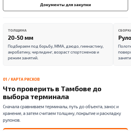
Документы для закупки
ТОЛЩИНА
СБОРК
20-50 мм
Руло
Подбираем под борьбу, ММА, дзюдо, гимнастику,
Полот
акробатику, чирлидинг, возраст спортсменов и
поверх
режим занятий.
заняти
01 / КАРТА РИСКОВ
Что проверить в Тамбове до
выбора терминала
Сначала сравниваем терминалы, путь до объекта, занос и
хранение, а затем считаем толщину, покрытие и раскладку
рулонов.