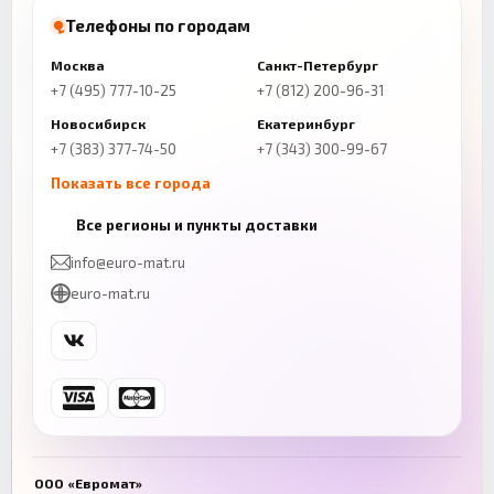
Телефоны по городам
Москва
Санкт-Петербург
+7 (495) 777-10-25
+7 (812) 200-96-31
Новосибирск
Екатеринбург
+7 (383) 377-74-50
+7 (343) 300-99-67
Показать все города
Казань
Нижний Новгород
Все регионы и пункты доставки
+7 (843) 206-01-30
+7 (831) 262-65-43
info@euro-mat.ru
Челябинск
Красноярск
euro-mat.ru
+7 (343) 300-99-67
+7 (391) 216-86-12
Самара
Уфа
+7 (846) 254-54-32
+7 (347) 211-94-40
Ростов-на-Дону
Краснодар
+7 (863) 333-50-75
+7 (861) 212-12-91
Воронеж
Пермь
+7 (473) 211-78-90
+7 (342) 264-04-62
ООО «Евромат»