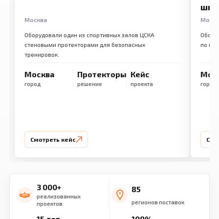
шко
Москва
Моск
Оборудовали один из спортивных залов ЦСКА
Обору
стеновыми протекторами для безопасных
по ме
тренировок.
Москва
Протекторы
Кейс
Мос
город
решение
проекта
город
Смотреть кейс
Смо
3 000+
85
реализованных
регионов поставок
проектов
15 лет
100%