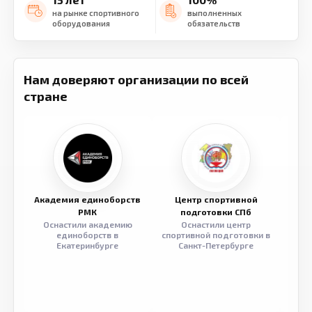
на рынке спортивного
выполненных
оборудования
обязательств
Нам доверяют организации по всей
стране
Академия единоборств
Центр спортивной
Семе
РМК
подготовки СПб
Оснастили академию
Оснастили центр
Обор
единоборств в
спортивной подготовки в
разв
Екатеринбурге
Санкт-Петербурге