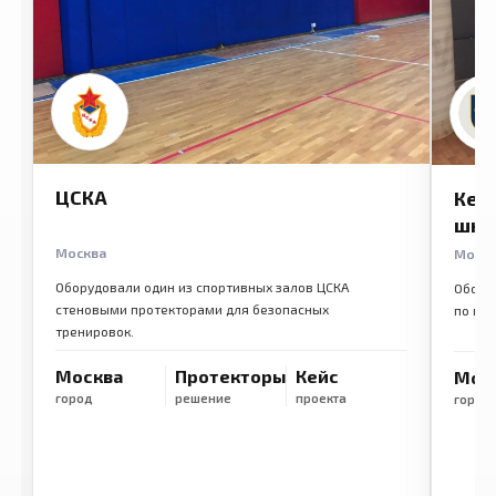
ЦСКА
Кем
шко
Москва
Моск
Оборудовали один из спортивных залов ЦСКА
Обору
стеновыми протекторами для безопасных
по ме
тренировок.
Москва
Протекторы
Кейс
Мос
город
решение
проекта
город