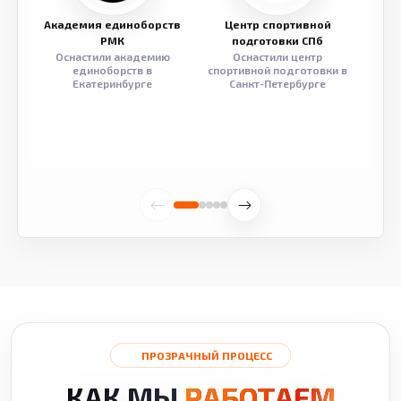
Академия единоборств
Центр спортивной
Семе
РМК
подготовки СПб
Оснастили академию
Оснастили центр
Обор
единоборств в
спортивной подготовки в
разв
Екатеринбурге
Санкт-Петербурге
ПРОЗРАЧНЫЙ ПРОЦЕСС
КАК МЫ
РАБОТАЕМ