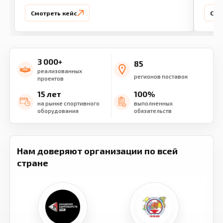
Смотреть кейс
Смо
3 000+
85
реализованных
регионов поставок
проектов
15 лет
100%
на рынке спортивного
выполненных
оборудования
обязательств
Нам доверяют организации по всей
стране