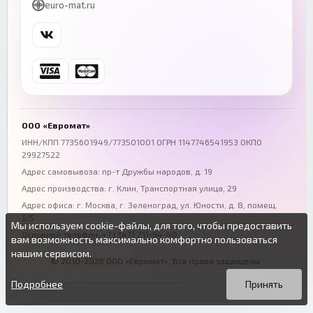
euro-mat.ru
+7 (343) 300-99-67
+7 (391) 216-86-12
Самара
Уфа
+7 (846) 254-54-32
+7 (347) 211-94-40
Ростов-на-Дону
Краснодар
+7 (863) 333-50-75
+7 (861) 212-12-91
Воронеж
Пермь
+7 (473) 211-78-90
+7 (342) 264-04-62
ООО «Евромат»
Волгоград
Омск
ИНН/КПП 7735601949/773501001 ОГРН 1147746541953 ОКПО
29927522
+7 (844) 261-36-12
+7 (381) 269-95-70
Адрес самовывоза: пр-т Дружбы народов, д. 19
Адрес производства: г. Клин, Транспортная улица, 29
Адрес офиса:
г. Москва, г. Зеленоград
,
ул. Юности, д. 8, помещ.
1/5
Мы используем cookie-файлы, для того, чтобы предоставить
Основной телефон:
+7 (347) 211-94-40
вам возможность максимально комфортно пользоваться
нашим сервисом.
© 2010-2026 ООО «Евромат». Все права защищены.
Вы можете подробнее прочитать о cookie-файлах в открытых
Продолжая пользоваться данным сайтом без изменения
источниках или изменить настройки своего браузера.
настроек вы даете согласие на использование ваших cookie-
Подробнее
Принять
файлов.