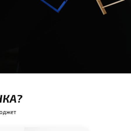
НКА?
бюджет