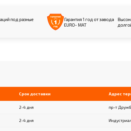
аций под разные
Гарантия 1 год от завода
Высоко
EURO- МАТ
долго
Срок доставки
Адрес те
2-4 дня
пр-т Дружб
2-4 дня
Индустриал