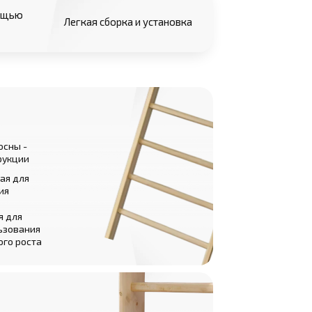
мощью
Легкая сборка и установка
осны -
рукции
ая для
ия
я для
ьзования
ого роста