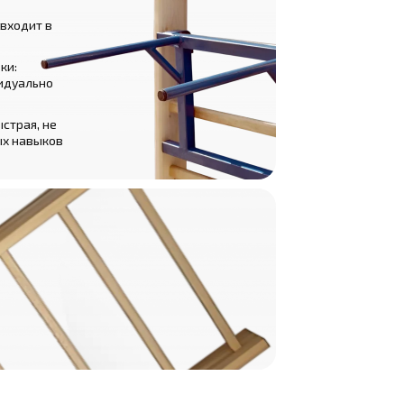
 входит в
ки:
идуально
ыстрая, не
ых навыков