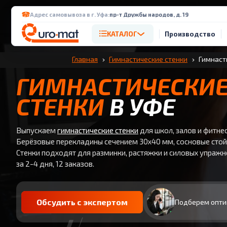
Адрес самовывоза в г. Уфа:
пр-т Дружбы народов, д. 19
КАТАЛОГ
Производство
Главная
Гимнастические стенки
Гимнасти
ГИМНАСТИЧЕСКИ
СТЕНКИ
В УФЕ
Выпускаем
гимнастические стенки
для школ, залов и фитне
Берёзовые перекладины сечением 30x40 мм, сосновые стойк
Стенки подходят для разминки, растяжки и силовых упражн
за 2-4 дня, 12 заказов.
Обсудить с экспертом
Подберем опти