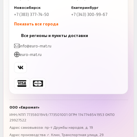
Новосибирск
Екатеринбург
+7 (383) 377-74-50
+7 (343) 300-99-67
Показать все города
Казань
Нижний Новгород
Все регионы и пункты доставки
+7 (843) 206-01-30
+7 (831) 262-65-43
info@euro-mat.ru
Челябинск
Красноярск
euro-mat.ru
+7 (343) 300-99-67
+7 (391) 216-86-12
Самара
Уфа
+7 (846) 254-54-32
+7 (347) 211-94-40
Ростов-на-Дону
Краснодар
+7 (863) 333-50-75
+7 (861) 212-12-91
Воронеж
Пермь
+7 (473) 211-78-90
+7 (342) 264-04-62
ООО «Евромат»
Волгоград
Омск
ИНН/КПП 7735601949/773501001 ОГРН 1147746541953 ОКПО
29927522
+7 (844) 261-36-12
+7 (381) 269-95-70
Адрес самовывоза: пр-т Дружбы народов, д. 19
Адрес производства: г. Клин, Транспортная улица, 29