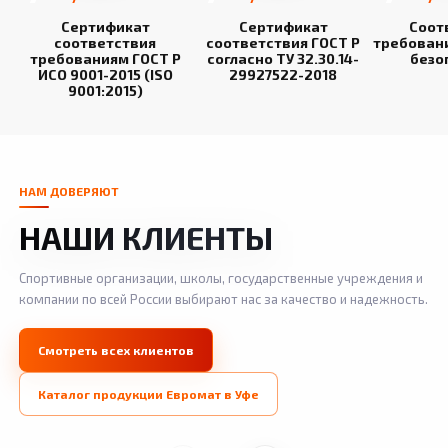
Сертификат
Сертификат
Соот
соответствия
соответствия ГОСТ Р
требован
требованиям ГОСТ Р
согласно ТУ 32.30.14-
безо
ИСО 9001-2015 (ISO
29927522-2018
9001:2015)
НАМ ДОВЕРЯЮТ
НАШИ КЛИЕНТЫ
Спортивные организации, школы, государственные учреждения и
компании по всей России выбирают нас за качество и надежность.
Смотреть всех клиентов
Каталог продукции Евромат в Уфе