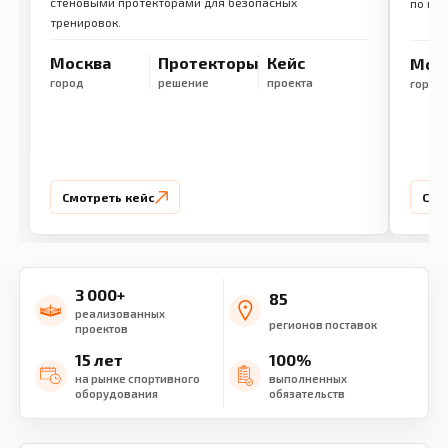
стеновыми протекторами для безопасных
по ме
тренировок.
Москва
Протекторы
Кейс
Мос
город
решение
проекта
город
Смотреть кейс
Смо
3 000+
85
реализованных
регионов поставок
проектов
15 лет
100%
на рынке спортивного
выполненных
оборудования
обязательств