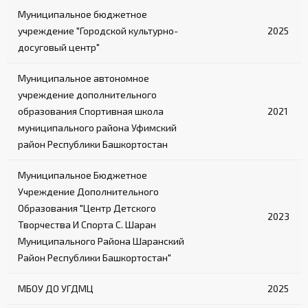
октагона
Муниципальное бюджетное
учреждение "Городской культурно-
2025
Лестница:
досуговый центр"
Входит в комплект октагона с помостом
Муниципальное автономное
учреждение дополнительного
Обеспечивает безопасный подъем на
образования Спортивная школа
2021
площадку
муниципального района Уфимский
район Республики Башкортостан
Муниципальное Бюджетное
Учреждение Дополнительного
Образования "Центр Детского
2023
Творчества И Спорта С. Шаран
Муниципального Района Шаранский
Район Республики Башкортостан"
МБОУ ДО УГДМЦ
2025