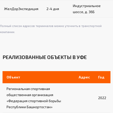
Индустриальное
Крепление на всю высоту угловых столбов с
ЖелДорЭкспедиция
2-4 дня
внутренней стороны
шоссе, д. 36Б
Обеспечивают дополнительную защиту при
столкновениях
Полный список адресов терминалов можно уточнить в транспортной
компании.
Амортизационная система:
Втулки из полиуретана в узлах каркаса
РЕАЛИЗОВАННЫЕ ОБЪЕКТЫ В УФЕ
Слой плотного ППУ между щитами настила
и каркасом
Снижает шум и вибрацию, увеличивает
комфорт спортсменов
Объект
Адрес
Год
Региональная спортивная
Дверь:
общественная организация
2022
«Федерация спортивной борьбы
Одна из восьми секций оснащена дверью с
запором
Республики Башкортостан»
Обеспечивает удобный вход и выход из