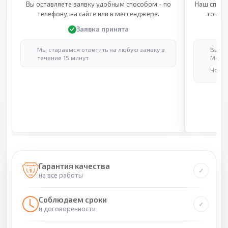
Вы оставляете заявку удобным способом - по
Наш специ
телефону, на сайте или в мессенджере.
точные
Заявка принята
Мы стараемся ответить на любую заявку в
Выпол
течение 15 минут
Москв
Через
Гарантия качества
на все работы
Соблюдаем сроки
и договоренности