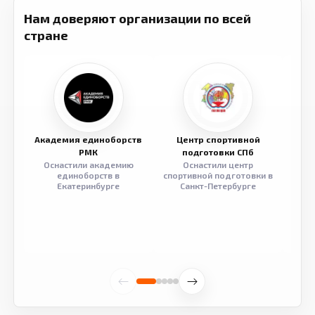
Нам доверяют организации по всей
стране
Академия единоборств
Центр спортивной
Семе
РМК
подготовки СПб
Оснастили академию
Оснастили центр
Обор
единоборств в
спортивной подготовки в
разв
Екатеринбурге
Санкт-Петербурге