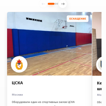
ОСНАЩЕНИЕ
ЦСКА
Кем
шко
Москва
Моск
Оборудовали один из спортивных залов ЦСКА
Обору