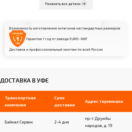
Армированная не бликующая ткань ПВХ
Показать все детали
+6
плотностью 650 г/м²
Сварные швы для дополнительной
прочности
Возможность изготовления октагонов нестандартных размеров
Система натяжки через люверсы для
идеально ровной поверхности
Гарантия 1 год от завода EURO- МАТ
Доставка и профессиональный монтаж по всей России
Ограждение:
Секции из профильной трубы 60х60х3 мм,
высота 1800 мм
Профессиональная сетка в ПВХ оплетке 4 мм,
ДОСТАВКА В УФЕ
ячея 50 мм
Мягкая защита из НПЭ и изолона в
ПВХ-ткани
Транспортная
Срок
Адрес терминала
компания
доставки
Угловые подушки:
пр-т Дружбы
Байкал Сервис
2-4 дня
народов, д. 19
Материал: плотный вспененный ППУ в
кожухе из ткани ПВХ