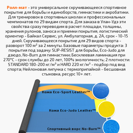
Ролл-мат
- это универсальное скручивающееся спортивное
покрытие для борьбы и единоборств, гимнастики и акробатики.
Для тренировок в спортивных школах и профессиональных
чемпионатов по 29 видам спорта. Для заказа в Улан-Удэ эти
свойства сразу переводим в расчет площади, толщины,
хранения рулонов, заноса и приемки покрытия; логистический
ориентир - Байкал Сервис, ул. Амбулаторная, д. 2А, срок - 10-15
дней. Скручивающееся покрытие для 29 видов спорта -
разворот 100 м² за 2 минуты. Базовые параметры продукта: 3
покрытия под задачу: SLIP-RESIST для борьбы, Eco-Judo для
дзюдо, No-Burn для гимнастики; Бесклеевая ламинация при
270°С - срок службы до 20 лет, 100% экологичность; 2 плотности:
STANDARD 180-200 кг/м³ и HARD 220 кг/м³ - подбор под вид
спорта; Нейлоновая липучка с термоприпайкой - бесшовная
стыковка, ресурс 10+ лет.
Кожа Eco-Sport Leather™
Кожа Eco-Judo Leather™
Спортивный ворс No-Burn™