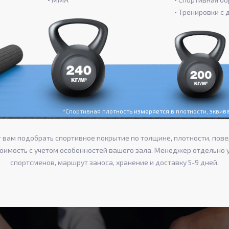
Тренировки с 
*Спортивная плотность измеряется в плотности, экви
вам подобрать спортивное покрытие по толщине, плотности, пове
тоимость с учетом особенностей вашего зала. Менеджер отдельно 
спортсменов, маршрут заноса, хранение и доставку 5-9 дней.