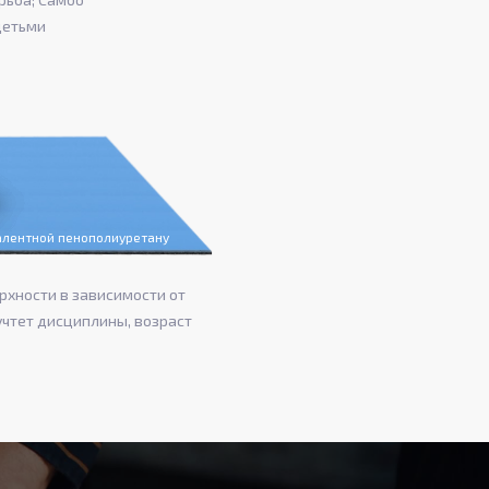
детьми
валентной пенополиуретану
рхности в зависимости от
учтет дисциплины, возраст