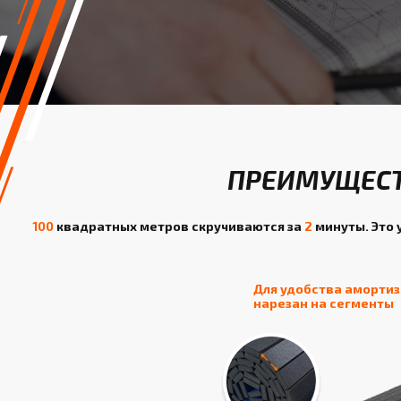
ПРЕИМУЩЕСТ
100
квадратных метров скручиваются за
2
минуты. Это 
Для удобства аморти
нарезан на сегменты