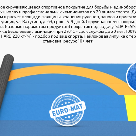
ное скручивающееся спортивное покрытие для борьбы и единоборст
х школах и профессиональных чемпионатов по 29 видам спорта. Дл
м в расчет площади, толщины, хранения рулонов, заноса и приемки
иция, ул. Ватутина, д. 63, срок - 5-9 дней. Скручивающееся покрыт
ты. Базовые параметры продукта: 3 покрытия под задачу: SLIP-RESIS
ки; Бесклеевая ламинация при 270°С - срок службы до 20 лет, 100%
 HARD 220 кг/м³ - подбор под вид спорта; Нейлоновая липучка с т
стыковка, ресурс 10+ лет.