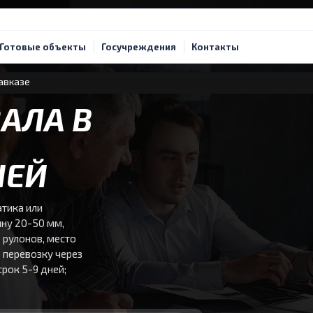
Готовые объекты
Госучреждения
Контакты
авказе
АЛА В
НЕЙ
атика или
ну 20-50 мм,
 рулонов, место
 перевозку через
срок 5-9 дней;