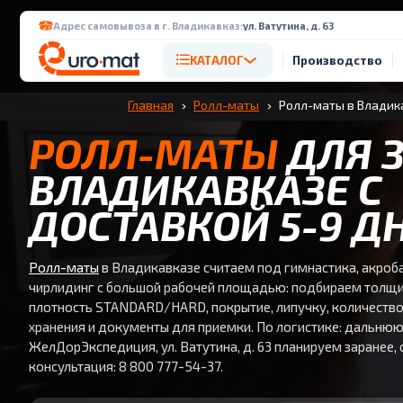
Адрес самовывоза в г. Владикавказ:
ул. Ватутина, д. 63
КАТАЛОГ
Производство
Главная
Ролл-маты
Ролл-маты в Владик
РОЛЛ-МАТЫ
ДЛЯ З
ВЛАДИКАВКАЗЕ С
ДОСТАВКОЙ 5-9 Д
Ролл-маты
в Владикавказе считаем под гимнастика, акроб
чирлидинг с большой рабочей площадью: подбираем толщи
плотность STANDARD/HARD, покрытие, липучку, количество
хранения и документы для приемки. По логистике: дальнюю
ЖелДорЭкспедиция, ул. Ватутина, д. 63 планируем заранее, 
консультация: 8 800 777-54-37.