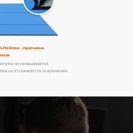
% Нейлон - припаяна
иком
ипучка не изнашивается.
айка не отслаивается со временем