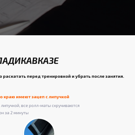
ЛАДИКАВКАЗЕ
о раскатать перед тренировкой и убрать после занятия.
о краю имеют зацеп с липучкой
липучкой, все ролл-маты скручиваются
он за 2 минуты