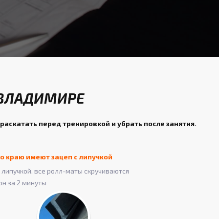
 ВЛАДИМИРЕ
раскатать перед тренировкой и убрать после занятия.
о краю имеют зацеп с липучкой
липучкой, все ролл-маты скручиваются
он за 2 минуты