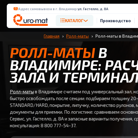
Адрес самовывоза в г. Владимир:
ул. Гастелло, д. 8А
КАТАЛОГ
Производство
Главная
Ролл-маты
Ролл-маты в Влади
РОЛЛ-МАТЫ
В
ВЛАДИМИРЕ: РАС
ЗАЛА И ТЕРМИНА
Ролл-маты
в Владимире считаем под универсальный зал, к
быстро освобождать после секции: подбираем толщину 20-
STANDARD/HARD, покрытие, липучку, количество рулонов, м
документы для приемки. По логистике: сравниваем основн
Сервис, ул. Гастелло, д. 8А и запасные варианты получения, с
консультация: 8 800 777-54-37.