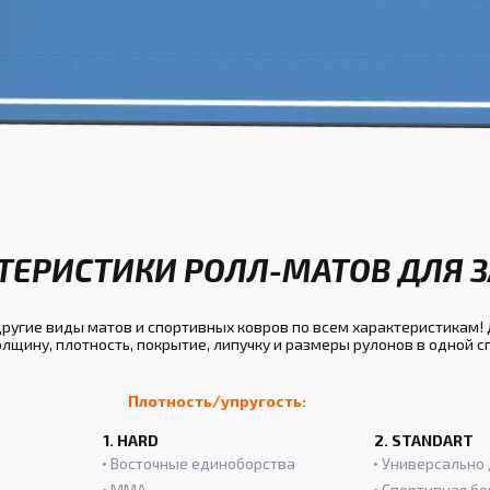
ТЕРИСТИКИ РОЛЛ-МАТОВ ДЛЯ 
угие виды матов и спортивных ковров по всем характеристикам! 
лщину, плотность, покрытие, липучку и размеры рулонов в одной 
Плотность/упругость:
1. HARD
2. STANDART
Восточные единоборства
Универсально 
ММА
Спортивная бо