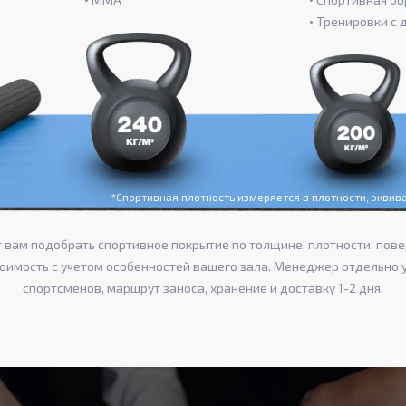
Тренировки с 
*Спортивная плотность измеряется в плотности, экви
вам подобрать спортивное покрытие по толщине, плотности, пове
тоимость с учетом особенностей вашего зала. Менеджер отдельно 
спортсменов, маршрут заноса, хранение и доставку 1-2 дня.