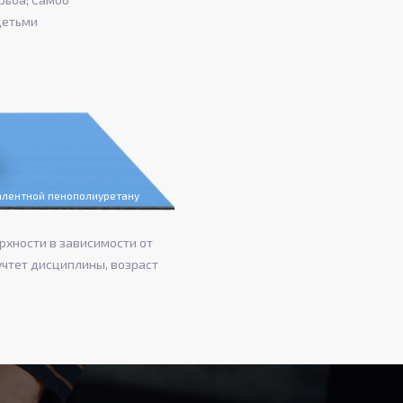
детьми
валентной пенополиуретану
рхности в зависимости от
учтет дисциплины, возраст