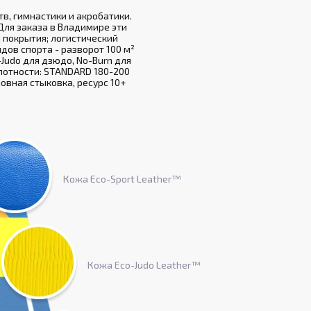
в, гимнастики и акробатики.
Для заказа в Владимире эти
 покрытия; логистический
идов спорта - разворот 100 м²
-Judo для дзюдо, No-Burn для
плотности: STANDARD 180-200
овная стыковка, ресурс 10+
Кожа Eco-Sport Leather™
Кожа Eco-Judo Leather™