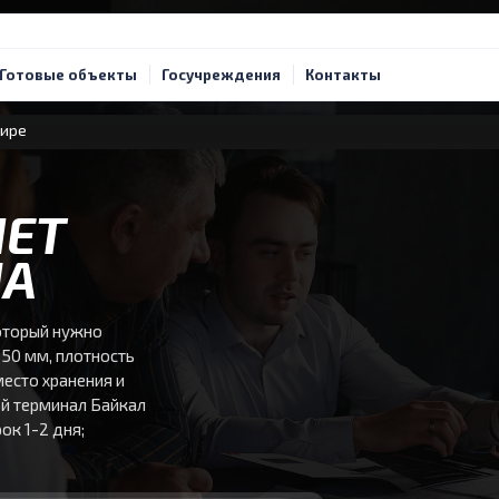
Готовые объекты
Госучреждения
Контакты
мире
ЧЕТ
ЛА
оторый нужно
50 мм, плотность
есто хранения и
ой терминал Байкал
рок 1-2 дня;