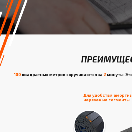
ПРЕИМУЩЕС
100
квадратных метров скручиваются за
2
минуты. Это
Для удобства аморти
нарезан на сегменты