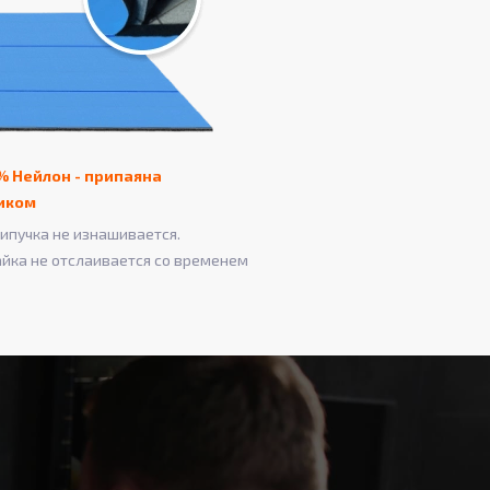
% Нейлон - припаяна
иком
ипучка не изнашивается.
айка не отслаивается со временем