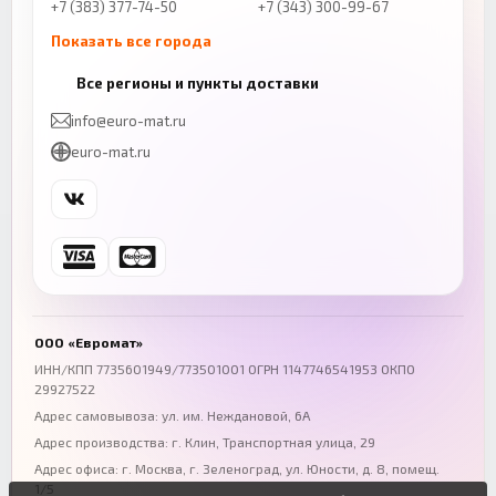
+7 (383) 377-74-50
+7 (343) 300-99-67
Показать все города
Казань
Нижний Новгород
Все регионы и пункты доставки
+7 (843) 206-01-30
+7 (831) 262-65-43
info@euro-mat.ru
Челябинск
Красноярск
euro-mat.ru
+7 (343) 300-99-67
+7 (391) 216-86-12
Самара
Уфа
+7 (846) 254-54-32
+7 (347) 211-94-40
Ростов-на-Дону
Краснодар
+7 (863) 333-50-75
+7 (861) 212-12-91
Воронеж
Пермь
+7 (473) 211-78-90
+7 (342) 264-04-62
ООО «Евромат»
Волгоград
Омск
ИНН/КПП 7735601949/773501001 ОГРН 1147746541953 ОКПО
29927522
+7 (844) 261-36-12
+7 (381) 269-95-70
Адрес самовывоза: ул. им. Неждановой, 6А
Адрес производства: г. Клин, Транспортная улица, 29
Адрес офиса:
г. Москва, г. Зеленоград
,
ул. Юности, д. 8, помещ.
1/5