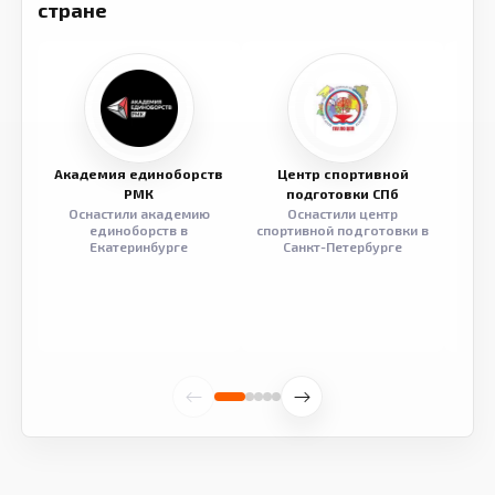
стране
Академия единоборств
Центр спортивной
Семе
РМК
подготовки СПб
Оснастили академию
Оснастили центр
Обор
единоборств в
спортивной подготовки в
разв
Екатеринбурге
Санкт-Петербурге