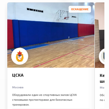
ОСНАЩЕНИЕ
ЦСКА
Кем
шко
Москва
Моск
Оборудовали один из спортивных залов ЦСКА
Обору
стеновыми протекторами для безопасных
по ме
тренировок.