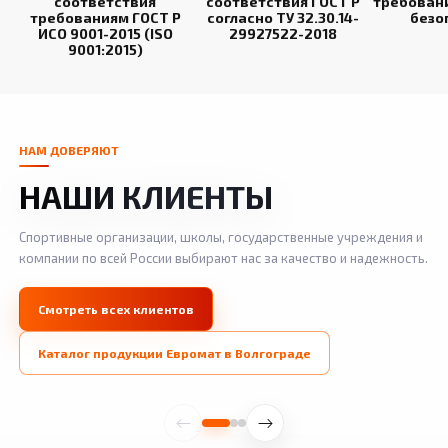
соответствия
соответствия ГОСТ Р
требован
требованиям ГОСТ Р
согласно ТУ 32.30.14-
безо
ИСО 9001-2015 (ISO
29927522-2018
9001:2015)
НАМ ДОВЕРЯЮТ
НАШИ КЛИЕНТЫ
Спортивные организации, школы, государственные учреждения и
компании по всей России выбирают нас за качество и надежность.
Смотреть всех клиентов
Каталог продукции Евромат в Волгограде