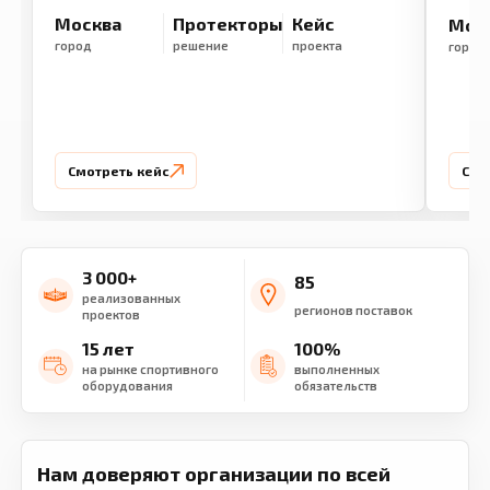
Москва
Протекторы
Кейс
Мос
город
решение
проекта
город
Смотреть кейс
Смо
3 000+
85
реализованных
регионов поставок
проектов
15 лет
100%
на рынке спортивного
выполненных
оборудования
обязательств
Нам доверяют организации по всей