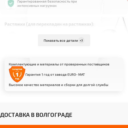
Гарантированная безопасность при
интенсивных нагрузках
Растяжки (для перекладин на растяжках):
Материал: высокопрочная сталь
Показать все детали
+3
Комплект из 4 растяжек для равномерного
распределения нагрузки
Надежно фиксируют перекладину к полу для
Комплектующие и материалы от проверенных поставщиков
максимальной устойчивости
Возможность индивидуальной настройки
Гарантия 1 год от завода EURO- МАТ
натяжения для оптимальной жесткости
Высокое качество материалов и сборки для долгой службы
Анкерные крепления (для пристенных
перекладин):
Прочные металлические анкеры для фиксации
ДОСТАВКА В ВОЛГОГРАДЕ
к стене
Возможность установки на различные типы