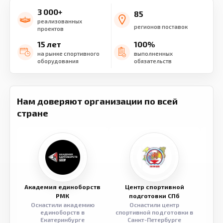
3 000+
85
реализованных
регионов поставок
проектов
15 лет
100%
на рынке спортивного
выполненных
оборудования
обязательств
Нам доверяют организации по всей
стране
Академия единоборств
Центр спортивной
Семе
РМК
подготовки СПб
Оснастили академию
Оснастили центр
Обор
единоборств в
спортивной подготовки в
разв
Екатеринбурге
Санкт-Петербурге