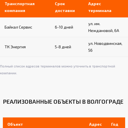
стен (бетон, кирпич и т.д.)
Транспортная
Срок
Адрес
компания
доставки
терминала
Обеспечивают надежность и устойчивость
пристенной конструкции
ул. им.
Простой монтаж и демонтаж при
Байкал Сервис
6-10 дней
необходимости
Неждановой, 6А
ул. Новодвинская,
ТК Энергия
5-8 дней
56
Полный список адресов терминалов можно уточнить в транспортной
компании.
РЕАЛИЗОВАННЫЕ ОБЪЕКТЫ В ВОЛГОГРАДЕ
Объект
Адрес
Год