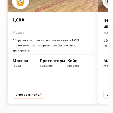
ЦСКА
Кем
шко
Москва
Моск
Оборудовали один из спортивных залов ЦСКА
Обору
стеновыми протекторами для безопасных
по ме
тренировок.
Москва
Протекторы
Кейс
Мос
город
решение
проекта
город
Смотреть кейс
Смо