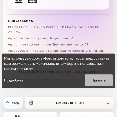
+7 (863) 333-50-75
+7 (861) 212-12-91
Воронеж
Пермь
+7 (473) 211-78-90
+7 (342) 264-04-62
ООО «Евромат»
Волгоград
Омск
ИНН/КПП 7735601949/773501001 ОГРН 1147746541953 ОКПО
29927522
+7 (844) 261-36-12
+7 (381) 269-95-70
Адрес самовывоза: ул. им. Неждановой, 6А
Адрес производства: г. Клин, Транспортная улица, 29
Адрес офиса:
г. Москва, г. Зеленоград
,
ул. Юности, д. 8, помещ.
1/5
Мы используем cookie-файлы, для того, чтобы предоставить
Основной телефон:
+7 (844) 261-36-12
вам возможность максимально комфортно пользоваться
нашим сервисом.
© 2010-2026 ООО «Евромат». Все права защищены.
Вы можете подробнее прочитать о cookie-файлах в открытых
Продолжая пользоваться данным сайтом без изменения
источниках или изменить настройки своего браузера.
настроек вы даете согласие на использование ваших cookie-
Подробнее
Принять
файлов.
Скачать КП (PDF)
Наверх