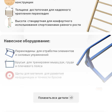
конструкции
Толщина: достаточная для надежного
крепления перекладин
Высота: стандартная для комфортного
использования спортсменами разного роста
Навесное оборудование:
Перекладины: для отработки элементов
и силовых упражнений
Брусья: для тренировки мышц рук, груди
и плечевого пояса
Щиты для метания: для развития
координации и точности броска
Крепления и сборка:
Показать все детали
+3
Крепеж для сборки: входит в комплект
поставки