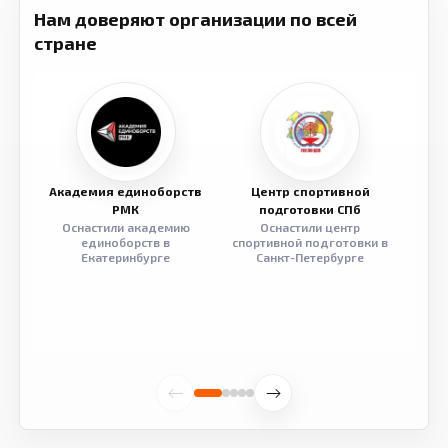
Нам доверяют организации по всей
стране
Академия единоборств
Центр спортивной
Семе
РМК
подготовки СПб
Оснастили академию
Оснастили центр
Обор
единоборств в
спортивной подготовки в
разв
Екатеринбурге
Санкт-Петербурге