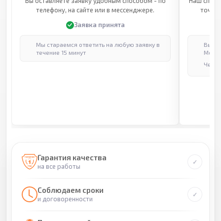
Вы оставляете заявку удобным способом - по
Наш специ
телефону, на сайте или в мессенджере.
точные
Заявка принята
Мы стараемся ответить на любую заявку в
Выпол
течение 15 минут
Москв
Через
Гарантия качества
на все работы
Соблюдаем сроки
и договоренности