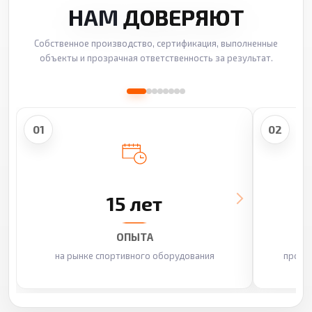
НАМ
ДОВЕРЯЮТ
Собственное производство, сертификация, выполненные
объекты и прозрачная ответственность за результат.
01
02
15 лет
ОПЫТА
на рынке спортивного оборудования
произ