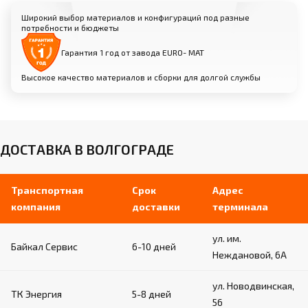
Крепеж для установки: подбирается
индивидуально под ваши условия
Широкий выбор материалов и конфигураций под разные
потребности и бюджеты
Сборка: простая и быстрая, не требует
специальных навыков
Гарантия 1 год от завода EURO- МАТ
Высокое качество материалов и сборки для долгой службы
Характеристики:
Размеры: широкий выбор под различные задачи
и помещения
ДОСТАВКА В ВОЛГОГРАДЕ
Вес одной стенки: 22-28 кг, в зависимости от
модели
Производство: Россия, собственное
Транспортная
Срок
Адрес
производство и контроль качества
компания
доставки
терминала
ул. им.
Байкал Сервис
6-10 дней
Неждановой, 6А
ул. Новодвинская,
ТК Энергия
5-8 дней
56