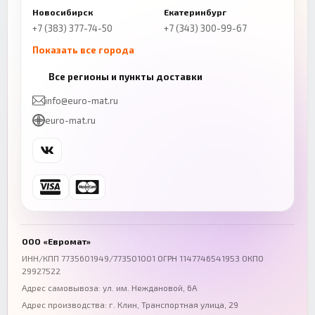
Новосибирск
Екатеринбург
+7 (383) 377-74-50
+7 (343) 300-99-67
Показать все города
Казань
Нижний Новгород
Все регионы и пункты доставки
+7 (843) 206-01-30
+7 (831) 262-65-43
info@euro-mat.ru
Челябинск
Красноярск
euro-mat.ru
+7 (343) 300-99-67
+7 (391) 216-86-12
Самара
Уфа
+7 (846) 254-54-32
+7 (347) 211-94-40
Ростов-на-Дону
Краснодар
+7 (863) 333-50-75
+7 (861) 212-12-91
Воронеж
Пермь
+7 (473) 211-78-90
+7 (342) 264-04-62
ООО «Евромат»
Волгоград
Омск
ИНН/КПП 7735601949/773501001 ОГРН 1147746541953 ОКПО
29927522
+7 (844) 261-36-12
+7 (381) 269-95-70
Адрес самовывоза: ул. им. Неждановой, 6А
Адрес производства: г. Клин, Транспортная улица, 29