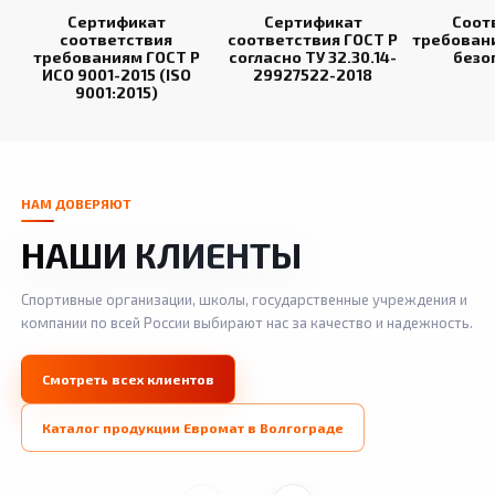
Сертификат
Сертификат
Соот
соответствия
соответствия ГОСТ Р
требован
требованиям ГОСТ Р
согласно ТУ 32.30.14-
безо
ИСО 9001-2015 (ISO
29927522-2018
9001:2015)
НАМ ДОВЕРЯЮТ
НАШИ КЛИЕНТЫ
Спортивные организации, школы, государственные учреждения и
компании по всей России выбирают нас за качество и надежность.
Смотреть всех клиентов
Каталог продукции Евромат в Волгограде