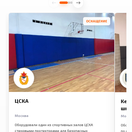
ОСНАЩЕНИЕ
ЦСКА
Кем
шко
Москва
Моск
Оборудовали один из спортивных залов ЦСКА
Обору
стеновыми протекторами для безопасных
по ме