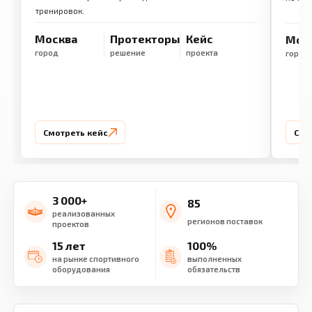
тренировок.
Москва
Протекторы
Кейс
Мос
город
решение
проекта
город
Смотреть кейс
Смо
3 000+
85
реализованных
регионов поставок
проектов
15 лет
100%
на рынке спортивного
выполненных
оборудования
обязательств