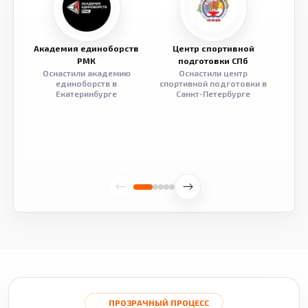
Академия единоборств
Центр спортивной
Семе
РМК
подготовки СПб
Оснастили академию
Оснастили центр
Обор
единоборств в
спортивной подготовки в
разв
Екатеринбурге
Санкт-Петербурге
ПРОЗРАЧНЫЙ ПРОЦЕСС