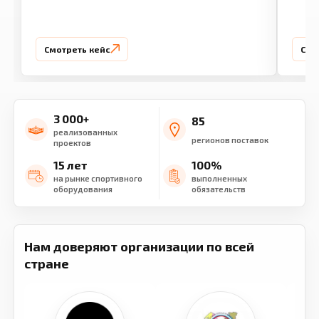
Смотреть кейс
Смо
3 000+
85
реализованных
регионов поставок
проектов
15 лет
100%
на рынке спортивного
выполненных
оборудования
обязательств
Нам доверяют организации по всей
стране