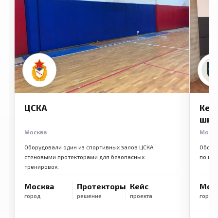
ЦСКА
Кем
шко
Москва
Моск
Оборудовали один из спортивных залов ЦСКА
Обору
стеновыми протекторами для безопасных
по ме
тренировок.
Москва
Протекторы
Кейс
Мос
город
решение
проекта
город