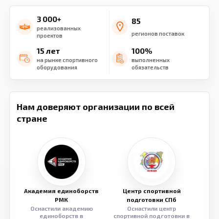
3 000+
85
реализованных
регионов поставок
проектов
15 лет
100%
на рынке спортивного
выполненных
оборудования
обязательств
Нам доверяют организации по всей
стране
Академия единоборств
Центр спортивной
Семе
РМК
подготовки СПб
Оснастили академию
Оснастили центр
Обор
единоборств в
спортивной подготовки в
разв