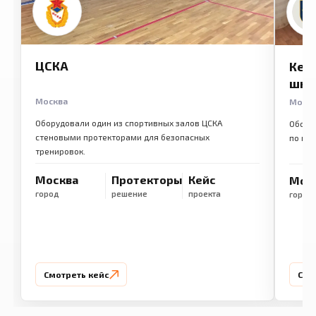
ЦСКА
Кем
шко
Москва
Моск
Оборудовали один из спортивных залов ЦСКА
Обору
стеновыми протекторами для безопасных
по ме
тренировок.
Москва
Протекторы
Кейс
Мос
город
решение
проекта
город
Смотреть кейс
Смо