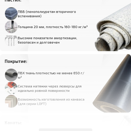
ПВВ (пенополиуретан вторичного
вспенивания)
Толщина 20 мм, плотность 160-180 кг/м³
Высокие показатели амортизации,
безопасен и долговечен
Покрытие:
ПВХ ткань плотностью не менее 650 г/
м²
Система натяжки через люверсы для
идеально ровной поверхности
Возможность изготовления из канваса
(для серии LOFT)
Канаты: