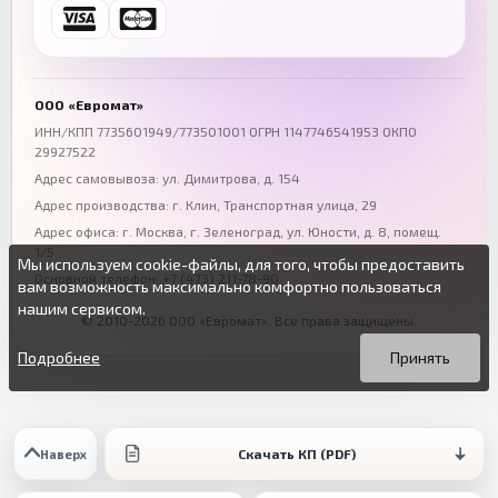
Ростов-на-Дону
Краснодар
+7 (863) 333-50-75
+7 (861) 212-12-91
Воронеж
Пермь
+7 (473) 211-78-90
+7 (342) 264-04-62
ООО «Евромат»
Волгоград
Омск
ИНН/КПП 7735601949/773501001 ОГРН 1147746541953 ОКПО
29927522
+7 (844) 261-36-12
+7 (381) 269-95-70
Адрес самовывоза: ул. Димитрова, д. 154
Адрес производства: г. Клин, Транспортная улица, 29
Адрес офиса:
г. Москва, г. Зеленоград
,
ул. Юности, д. 8, помещ.
1/5
Мы используем cookie-файлы, для того, чтобы предоставить
Основной телефон:
+7 (473) 211-78-90
вам возможность максимально комфортно пользоваться
нашим сервисом.
© 2010-2026 ООО «Евромат». Все права защищены.
Вы можете подробнее прочитать о cookie-файлах в открытых
Продолжая пользоваться данным сайтом без изменения
источниках или изменить настройки своего браузера.
настроек вы даете согласие на использование ваших cookie-
Подробнее
Принять
файлов.
Скачать КП (PDF)
Наверх