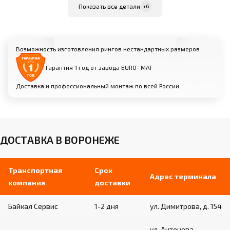
Внутренняя жила из стального троса диаметром
Показать все детали
+6
6 мм в силиконовой трубке
Мягкая оболочка из вспененного
полиуретана диаметром 40 мм
Возможность изготовления рингов нестандартных размеров
Съемный чехол из износостойкой
искусственной кожи
Гарантия 1 год от завода EURO- МАТ
Доставка и профессиональный монтаж по всей России
Угловые стойки:
Изготовлены из профильной трубы (размеры
зависят от модели)
Порошковое покрытие для защиты от
ДОСТАВКА В ВОРОНЕЖЕ
коррозии
Кольцевые «ушки-держатели» для крепления
канатов
Транспортная
Срок
Адрес терминала
компания
доставки
Угловые подушки:
Байкал Сервис
1-2 дня
ул. Димитрова, д. 154
Материал: плотный вспененный поролон в
ул. Антонова-
кожухе из искусственной кожи