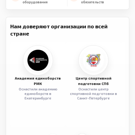
оборудования
обязательств
Нам доверяют организации по всей
стране
Академия единоборств
Центр спортивной
Семе
РМК
подготовки СПб
Оснастили академию
Оснастили центр
Обор
единоборств в
спортивной подготовки в
разв
Екатеринбурге
Санкт-Петербурге