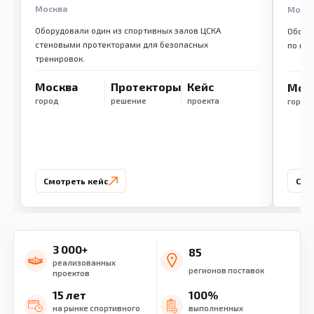
Москва
Моск
Оборудовали один из спортивных залов ЦСКА
Обору
стеновыми протекторами для безопасных
по ме
тренировок.
Москва
Протекторы
Кейс
Мос
город
решение
проекта
город
Смотреть кейс
Смо
3 000+
85
реализованных
регионов поставок
проектов
15 лет
100%
на рынке спортивного
выполненных