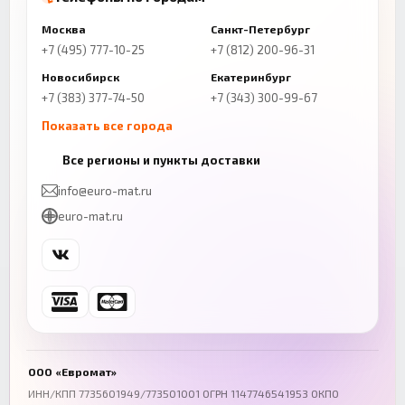
Москва
Санкт-Петербург
+7 (495) 777-10-25
+7 (812) 200-96-31
Новосибирск
Екатеринбург
+7 (383) 377-74-50
+7 (343) 300-99-67
Показать все города
Казань
Нижний Новгород
Все регионы и пункты доставки
+7 (843) 206-01-30
+7 (831) 262-65-43
info@euro-mat.ru
Челябинск
Красноярск
euro-mat.ru
+7 (343) 300-99-67
+7 (391) 216-86-12
Самара
Уфа
+7 (846) 254-54-32
+7 (347) 211-94-40
Ростов-на-Дону
Краснодар
+7 (863) 333-50-75
+7 (861) 212-12-91
Воронеж
Пермь
+7 (473) 211-78-90
+7 (342) 264-04-62
ООО «Евромат»
Волгоград
Омск
ИНН/КПП 7735601949/773501001 ОГРН 1147746541953 ОКПО