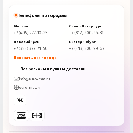
Телефоны по городам
Москва
Санкт-Петербург
+7 (495) 777-10-25
+7 (812) 200-96-31
Новосибирск
Екатеринбург
+7 (383) 377-74-50
+7 (343) 300-99-67
Показать все города
Казань
Нижний Новгород
Все регионы и пункты доставки
+7 (843) 206-01-30
+7 (831) 262-65-43
info@euro-mat.ru
Челябинск
Красноярск
euro-mat.ru
+7 (343) 300-99-67
+7 (391) 216-86-12
Самара
Уфа
+7 (846) 254-54-32
+7 (347) 211-94-40
Ростов-на-Дону
Краснодар
+7 (863) 333-50-75
+7 (861) 212-12-91
Воронеж
Пермь