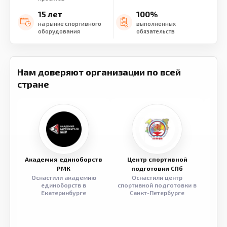
15 лет
100%
на рынке спортивного
выполненных
оборудования
обязательств
Нам доверяют организации по всей
стране
Академия единоборств
Центр спортивной
Семе
РМК
подготовки СПб
Оснастили академию
Оснастили центр
Обор
единоборств в
спортивной подготовки в
разв
Екатеринбурге
Санкт-Петербурге