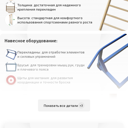
Толщина: достаточная для надежного
крепления перекладин
Высота: стандартная для комфортного
использования спортсменами разного роста
Навесное оборудование:
Перекладины: для отработки элементов
и силовых упражнений
Брусья: для тренировки мышц рук, груди
и плечевого пояса
Щиты для метания: для развития
координации и точности броска
Крепления и сборка:
Показать все детали
+3
Крепеж для сборки: входит в комплект
поставки
Крепеж для установки: подбирается