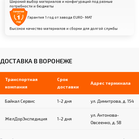
индивидуально под ваши условия
Широкий выбор материалов и конфигураций под разные
потребности и бюджеты
Сборка: простая и быстрая, не требует
специальных навыков
Гарантия 1 год от завода EURO- МАТ
Высокое качество материалов и сборки для долгой службы
Характеристики:
Размеры: широкий выбор под различные задачи
и помещения
ДОСТАВКА В ВОРОНЕЖЕ
Вес одной стенки: 22-28 кг, в зависимости от
модели
Производство: Россия, собственное
Транспортная
Срок
производство и контроль качества
Адрес терминала
компания
доставки
Байкал Сервис
1-2 дня
ул. Димитрова, д. 154
ул. Антонова-
ЖелДорЭкспедиция
1-2 дня
Овсеенко, д. 5В