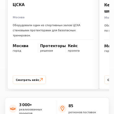
ЦСКА
Кем
шко
Москва
Моск
Оборудовали один из спортивных залов ЦСКА
Обору
стеновыми протекторами для безопасных
по ме
тренировок.
Москва
Протекторы
Кейс
Мос
город
решение
проекта
город
Смотреть кейс
Смо
3 000+
85
реализованных
регионов поставок
проектов