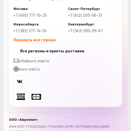
Москва
Санкт-Петербург
+7 (495) 777-10-25
+7 (812) 200-96-31
Новосибирск
Екатеринбург
+7 (383) 377-74-50
+7 (343) 300-99-67
Показать все города
Казань
Нижний Новгород
Все регионы и пункты доставки
+7 (843) 206-01-30
+7 (831) 262-65-43
info@euro-mat.ru
Челябинск
Красноярск
euro-mat.ru
+7 (343) 300-99-67
+7 (391) 216-86-12
Самара
Уфа
+7 (846) 254-54-32
+7 (347) 211-94-40
Ростов-на-Дону
Краснодар
+7 (863) 333-50-75
+7 (861) 212-12-91
Воронеж
Пермь
+7 (473) 211-78-90
+7 (342) 264-04-62
ООО «Евромат»
Волгоград
Омск
ИНН/КПП 7735601949/773501001 ОГРН 1147746541953 ОКПО