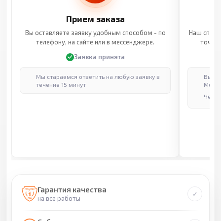
Прием заказа
Вы оставляете заявку удобным способом - по
Наш специ
телефону, на сайте или в мессенджере.
точные
Заявка принята
Мы стараемся ответить на любую заявку в
Выпол
течение 15 минут
Москв
Через
Гарантия качества
на все работы