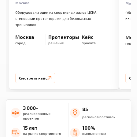
Москва
Моск
Оборудовали один из спортивных залов ЦСКА
Обору
стеновыми протекторами для безопасных
по ме
тренировок.
Москва
Протекторы
Кейс
Мос
город
решение
проекта
город
Смотреть кейс
Смо
3 000+
85
реализованных
регионов поставок
проектов
15 лет
100%
на рынке спортивного
выполненных