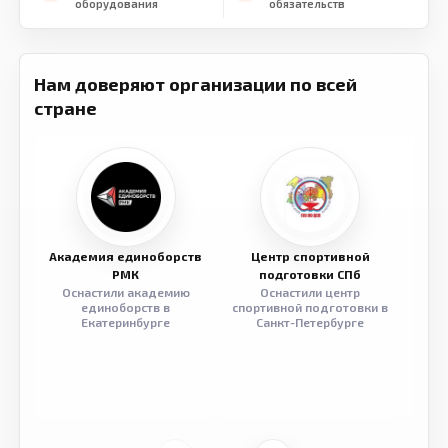
оборудования
обязательств
Нам доверяют организации по всей
стране
Академия единоборств
Центр спортивной
Семе
РМК
подготовки СПб
Оснастили академию
Оснастили центр
Обор
единоборств в
спортивной подготовки в
разв
Екатеринбурге
Санкт-Петербурге