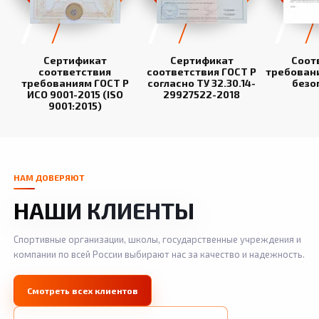
Сертификат
Сертификат
Соот
соответствия
соответствия ГОСТ Р
требован
требованиям ГОСТ Р
согласно ТУ 32.30.14-
безо
ИСО 9001-2015 (ISO
29927522-2018
9001:2015)
НАМ ДОВЕРЯЮТ
НАШИ КЛИЕНТЫ
Спортивные организации, школы, государственные учреждения и
компании по всей России выбирают нас за качество и надежность.
Смотреть всех клиентов