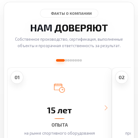
ФАКТЫ О КОМПАНИИ
НАМ
ДОВЕРЯЮТ
Собственное производство, сертификация, выполненные
объекты и прозрачная ответственность за результат.
01
02
15 лет
ОПЫТА
на рынке спортивного оборудования
произ