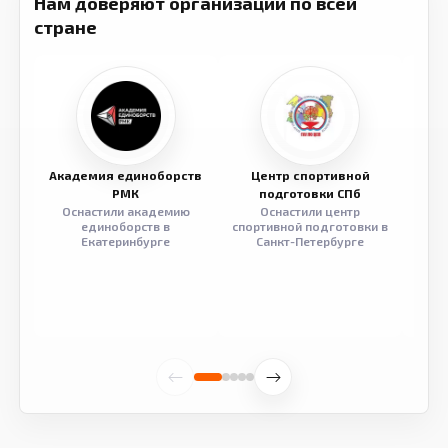
Нам доверяют организации по всей
стране
Академия единоборств
Центр спортивной
Семе
РМК
подготовки СПб
Оснастили академию
Оснастили центр
Обор
единоборств в
спортивной подготовки в
разв
Екатеринбурге
Санкт-Петербурге