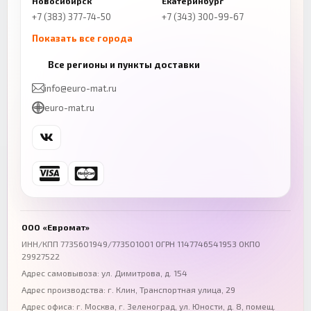
Новосибирск
Екатеринбург
+7 (383) 377-74-50
+7 (343) 300-99-67
Показать все города
Казань
Нижний Новгород
Все регионы и пункты доставки
+7 (843) 206-01-30
+7 (831) 262-65-43
info@euro-mat.ru
Челябинск
Красноярск
euro-mat.ru
+7 (343) 300-99-67
+7 (391) 216-86-12
Самара
Уфа
+7 (846) 254-54-32
+7 (347) 211-94-40
Ростов-на-Дону
Краснодар
+7 (863) 333-50-75
+7 (861) 212-12-91
Воронеж
Пермь
+7 (473) 211-78-90
+7 (342) 264-04-62
ООО «Евромат»
Волгоград
Омск
ИНН/КПП 7735601949/773501001 ОГРН 1147746541953 ОКПО
29927522
+7 (844) 261-36-12
+7 (381) 269-95-70
Адрес самовывоза: ул. Димитрова, д. 154
Адрес производства: г. Клин, Транспортная улица, 29
Адрес офиса:
г. Москва, г. Зеленоград
,
ул. Юности, д. 8, помещ.