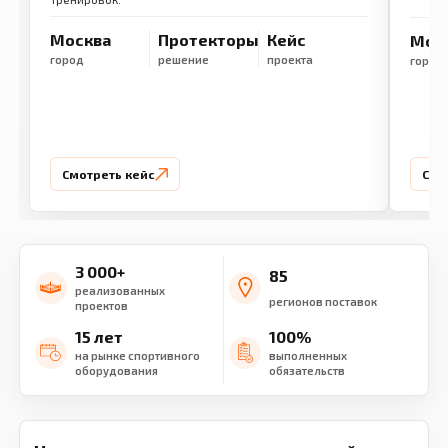
Москва
Протекторы
Кейс
Мос
город
решение
проекта
город
Смотреть кейс
Смо
3 000+
85
реализованных
регионов поставок
проектов
15 лет
100%
на рынке спортивного
выполненных
оборудования
обязательств