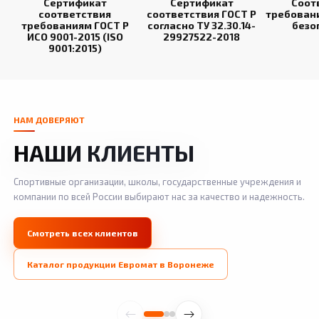
Сертификат
Сертификат
Соот
соответствия
соответствия ГОСТ Р
требован
требованиям ГОСТ Р
согласно ТУ 32.30.14-
безо
ИСО 9001-2015 (ISO
29927522-2018
9001:2015)
НАМ ДОВЕРЯЮТ
НАШИ КЛИЕНТЫ
Спортивные организации, школы, государственные учреждения и
компании по всей России выбирают нас за качество и надежность.
Смотреть всех клиентов
Каталог продукции Евромат в Воронеже