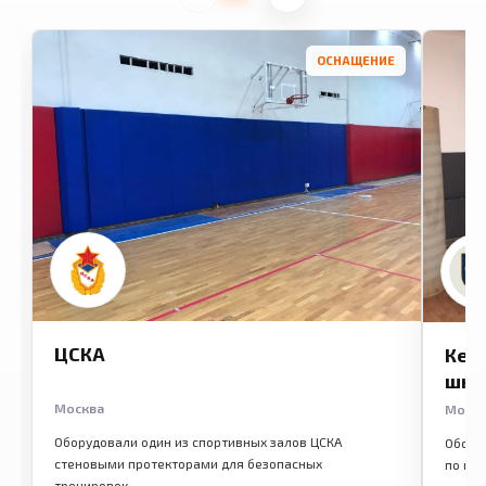
ОСНАЩЕНИЕ
ЦСКА
Кем
шко
Москва
Моск
Оборудовали один из спортивных залов ЦСКА
Обору
стеновыми протекторами для безопасных
по ме
тренировок.