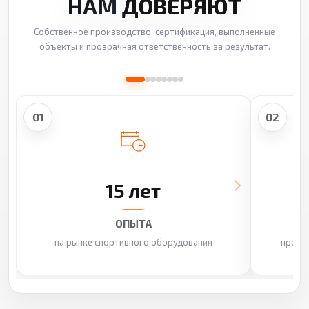
НАМ
ДОВЕРЯЮТ
Собственное производство, сертификация, выполненные
объекты и прозрачная ответственность за результат.
01
02
15 лет
ОПЫТА
на рынке спортивного оборудования
произ