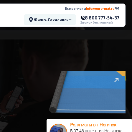
Все регионы
info@euro-mat.ru
8 800 777-54-37
Южно-Сахалинск
Звонок бесплатный
Ролл-маты в г.Ногинск
В 07:46 клиент из Ногинска 