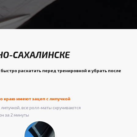
НО-САХАЛИНСКЕ
 быстро раскатать перед тренировкой и убрать после
о краю имеют зацеп с липучкой
липучкой, все ролл-маты скручиваются
он за 2 минуты