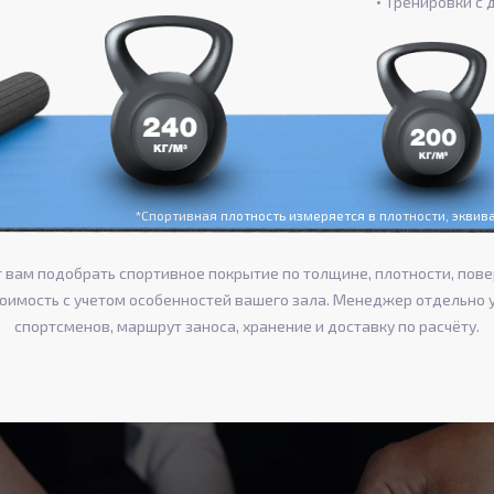
Тренировки с 
*Спортивная плотность измеряется в плотности, экви
вам подобрать спортивное покрытие по толщине, плотности, пове
тоимость с учетом особенностей вашего зала. Менеджер отдельно 
спортсменов, маршрут заноса, хранение и доставку по расчёту.