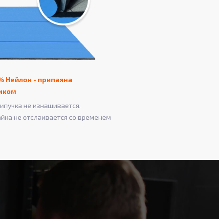
% Нейлон - припаяна
иком
ипучка не изнашивается.
айка не отслаивается со временем