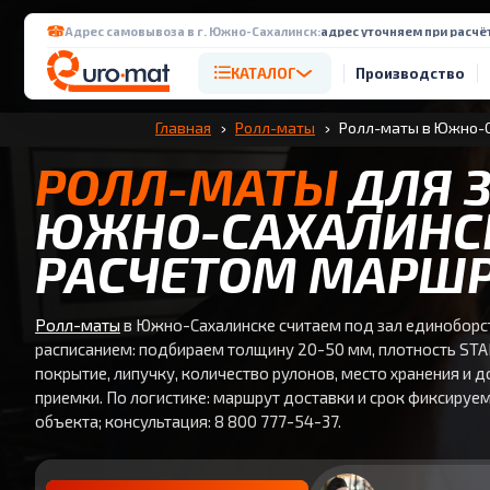
Адрес самовывоза в г. Южно-Сахалинск:
адрес уточняем при расчё
КАТАЛОГ
Производство
Главная
Ролл-маты
Ролл-маты в Южно-
РОЛЛ-МАТЫ
ДЛЯ З
ЮЖНО-САХАЛИНСК
РАСЧЕТОМ МАРШР
Ролл-маты
в Южно-Сахалинске считаем под зал единоборс
расписанием: подбираем толщину 20-50 мм, плотность S
покрытие, липучку, количество рулонов, место хранения и 
приемки. По логистике: маршрут доставки и срок фиксируе
объекта; консультация: 8 800 777-54-37.