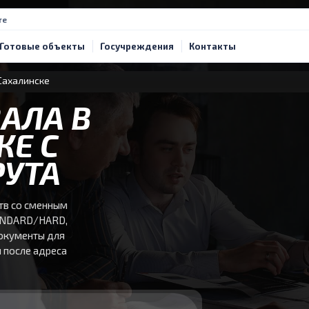
те
Готовые объекты
Госучреждения
Контакты
Сахалинске
АЛА В
Е С
УТА
тв со сменным
TANDARD/HARD,
документы для
м после адреса