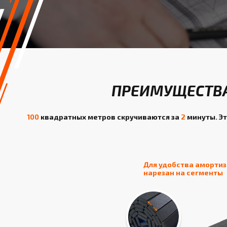
ПРЕИМУЩЕСТВА
100
квадратных метров скручиваются за
2
минуты. Эт
Для удобства аморти
нарезан на сегменты