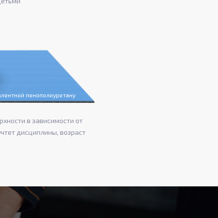
детьми
валентной пенополиуретану
рхности в зависимости от
учтет дисциплины, возраст