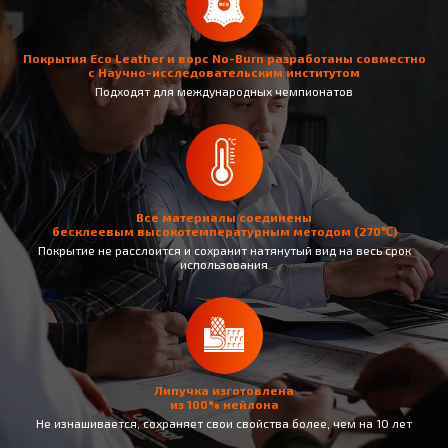
Покрытия Eco Leather и ворс No-Burn разработаны совместно
с Научно-исследовательским институтом
Подходят для международных чемпионатов
Все материалы соединены
бесклеевым высокотемпературным методом (270℃)
Покрытие не раcслоится и сохранит натянутый вид на весь срок
использования
Липучка изготовлена
из 100% нейлона
Не изнашивается, сохраняет свои свойства более, чем на 10 лет