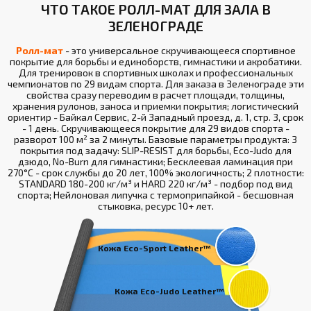
ЧТО ТАКОЕ РОЛЛ-МАТ ДЛЯ ЗАЛА В
ЗЕЛЕНОГРАДЕ
Ролл-мат
- это универсальное скручивающееся спортивное
покрытие для борьбы и единоборств, гимнастики и акробатики.
Для тренировок в спортивных школах и профессиональных
чемпионатов по 29 видам спорта. Для заказа в Зеленограде эти
свойства сразу переводим в расчет площади, толщины,
хранения рулонов, заноса и приемки покрытия; логистический
ориентир - Байкал Сервис, 2-й Западный проезд, д. 1, стр. 3, срок
- 1 день. Скручивающееся покрытие для 29 видов спорта -
разворот 100 м² за 2 минуты. Базовые параметры продукта: 3
покрытия под задачу: SLIP-RESIST для борьбы, Eco-Judo для
дзюдо, No-Burn для гимнастики; Бесклеевая ламинация при
270°С - срок службы до 20 лет, 100% экологичность; 2 плотности:
STANDARD 180-200 кг/м³ и HARD 220 кг/м³ - подбор под вид
спорта; Нейлоновая липучка с термоприпайкой - бесшовная
стыковка, ресурс 10+ лет.
Кожа Eco-Sport Leather™
Кожа Eco-Judo Leather™